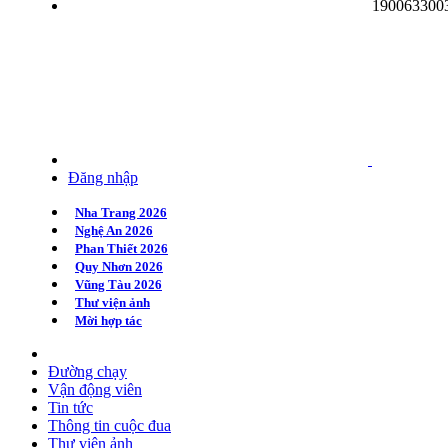
190063300
Quy Nhơn 2020
Huế 2020
Hà Nội 2020
Đăng nhập
Nha Trang 2026
Nghệ An 2026
Phan Thiết 2026
Quy Nhơn 2026
Vũng Tàu 2026
Thư viện ảnh
Mời hợp tác
Đường chạy
Vận động viên
Tin tức
Thông tin cuộc đua
Thư viện ảnh