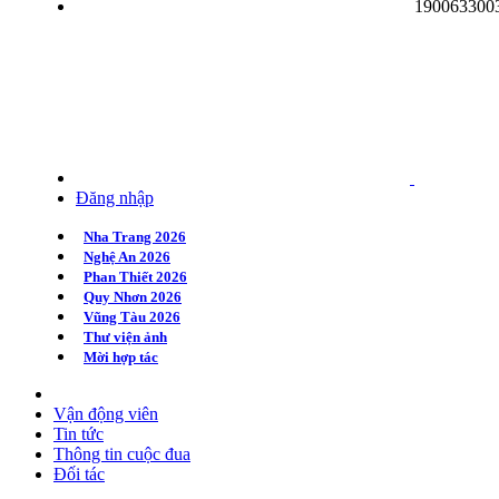
190063300
Quy Nhơn 2020
Huế 2020
Hà Nội 2020
Đăng nhập
Nha Trang 2026
Nghệ An 2026
Phan Thiết 2026
Quy Nhơn 2026
Vũng Tàu 2026
Thư viện ảnh
Mời hợp tác
Vận động viên
Tin tức
Thông tin cuộc đua
Đối tác