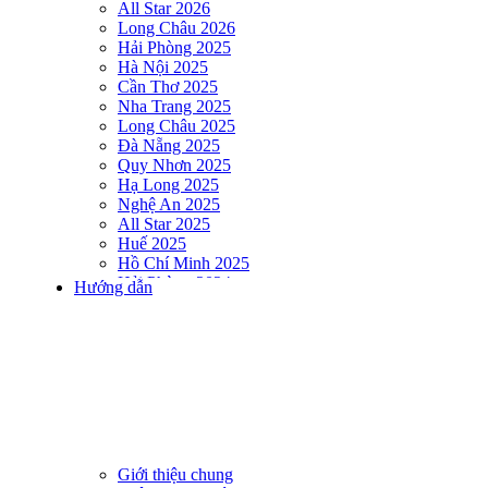
All Star 2026
Long Châu 2026
Hải Phòng 2025
Hà Nội 2025
Cần Thơ 2025
Nha Trang 2025
Long Châu 2025
Đà Nẵng 2025
Quy Nhơn 2025
Hạ Long 2025
Nghệ An 2025
All Star 2025
Huế 2025
Hồ Chí Minh 2025
Hải Phòng 2024
Hướng dẫn
DNSE AQUAMAN VIETNAM 2024
Hà Nội 2024
Hạ Long 2024
Nha Trang 2024
Đà Nẵng 2024
Quy Nhơn 2024
Huế 2024
Hồ Chí Minh 2024
Hải Phòng 2023
Giới thiệu chung
DNSE AQUAMAN VIETNAM 2023