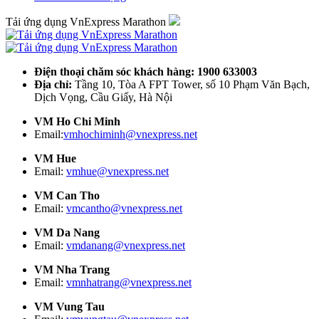
Tải ứng dụng VnExpress Marathon
Điện thoại chăm sóc khách hàng: 1900 633003
Địa chỉ:
Tầng 10, Tòa A FPT Tower, số 10 Phạm Văn Bạch,
Dịch Vọng, Cầu Giấy, Hà Nội
VM Ho Chi Minh
Email:
vmhochiminh@vnexpress.net
VM Hue
Email:
vmhue@vnexpress.net
VM Can Tho
Email:
vmcantho@vnexpress.net
VM Da Nang
Email:
vmdanang@vnexpress.net
VM Nha Trang
Email:
vmnhatrang@vnexpress.net
VM Vung Tau