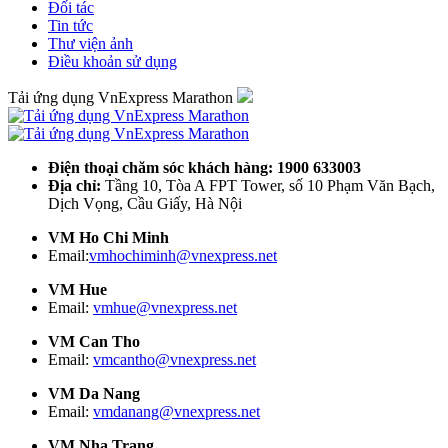
Đối tác
Tin tức
Thư viện ảnh
Điều khoản sử dụng
Tải ứng dụng VnExpress Marathon
Điện thoại chăm sóc khách hàng: 1900 633003
Địa chỉ:
Tầng 10, Tòa A FPT Tower, số 10 Phạm Văn Bạch,
Dịch Vọng, Cầu Giấy, Hà Nội
VM Ho Chi Minh
Email:
vmhochiminh@vnexpress.net
VM Hue
Email:
vmhue@vnexpress.net
VM Can Tho
Email:
vmcantho@vnexpress.net
VM Da Nang
Email:
vmdanang@vnexpress.net
VM Nha Trang