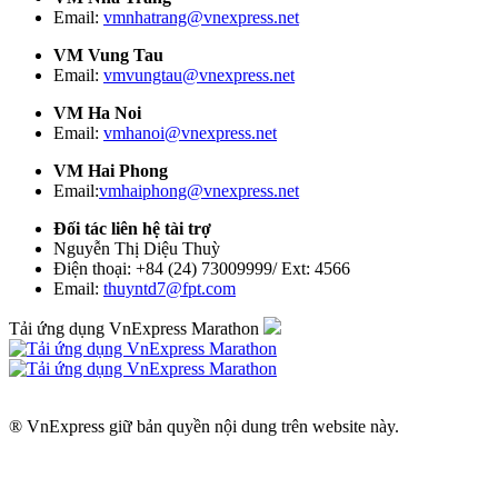
Email:
vmnhatrang@vnexpress.net
VM Vung Tau
Email:
vmvungtau@vnexpress.net
VM Ha Noi
Email:
vmhanoi@vnexpress.net
VM Hai Phong
Email:
vmhaiphong@vnexpress.net
Đối tác liên hệ tài trợ
Nguyễn Thị Diệu Thuỳ
Điện thoại: +84 (24) 73009999/ Ext: 4566
Email:
thuyntd7@fpt.com
Tải ứng dụng VnExpress Marathon
® VnExpress giữ bản quyền nội dung trên website này.