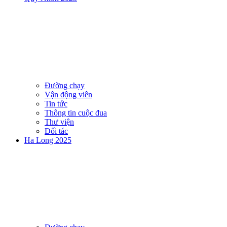
Đường chạy
Vận động viên
Tin tức
Thông tin cuộc đua
Thư viện
Đối tác
Ha Long 2025