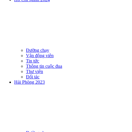
Đường chạy
Vận động viên
Tin tức
Thông tin cuộc đua
Thư viện
Đối tác
Hải Phòng 2023