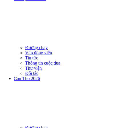
Đường chạy
Vận động viên
Tin tức
Thông tin cuộc đua
Thư viện
Đối tác
Can Tho 2026
Đường chạy