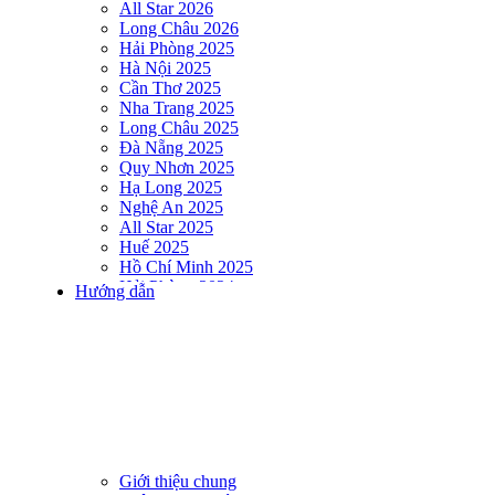
All Star 2026
Long Châu 2026
Hải Phòng 2025
Hà Nội 2025
Cần Thơ 2025
Nha Trang 2025
Long Châu 2025
Đà Nẵng 2025
Quy Nhơn 2025
Hạ Long 2025
Nghệ An 2025
All Star 2025
Huế 2025
Hồ Chí Minh 2025
Hải Phòng 2024
Hướng dẫn
DNSE AQUAMAN VIETNAM 2024
Hà Nội 2024
Hạ Long 2024
Nha Trang 2024
Đà Nẵng 2024
Quy Nhơn 2024
Huế 2024
Hồ Chí Minh 2024
Hải Phòng 2023
Giới thiệu chung
DNSE AQUAMAN VIETNAM 2023