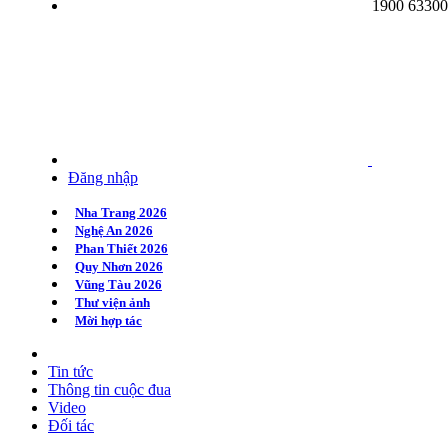
1900 6330
Quy Nhơn 2020
Huế 2020
Hà Nội 2020
Đăng nhập
Nha Trang 2026
Nghệ An 2026
Phan Thiết 2026
Quy Nhơn 2026
Vũng Tàu 2026
Thư viện ảnh
Mời hợp tác
Tin tức
Thông tin cuộc đua
Video
Đối tác