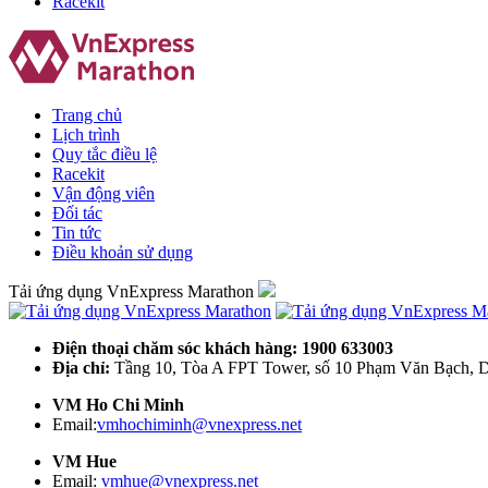
Racekit
Trang chủ
Lịch trình
Quy tắc điều lệ
Racekit
Vận động viên
Đối tác
Tin tức
Điều khoản sử dụng
Tải ứng dụng VnExpress Marathon
Điện thoại chăm sóc khách hàng: 1900 633003
Địa chỉ:
Tầng 10, Tòa A FPT Tower, số 10 Phạm Văn Bạch, D
VM Ho Chi Minh
Email:
vmhochiminh@vnexpress.net
VM Hue
Email:
vmhue@vnexpress.net