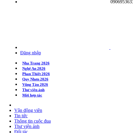
090695363
Quy Nhơn 2020
Huế 2020
Hà Nội 2020
Đăng nhập
Nha Trang 2026
Nghệ An 2026
Phan Thiết 2026
Quy Nhơn 2026
Vũng Tàu 2026
Thư viện ảnh
Mời hợp tác
Vận động viên
Tin tức
Thông tin cuộc đua
Thư viện ảnh
Đối tác