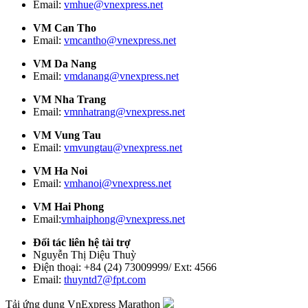
Email:
vmhue@vnexpress.net
VM Can Tho
Email:
vmcantho@vnexpress.net
VM Da Nang
Email:
vmdanang@vnexpress.net
VM Nha Trang
Email:
vmnhatrang@vnexpress.net
VM Vung Tau
Email:
vmvungtau@vnexpress.net
VM Ha Noi
Email:
vmhanoi@vnexpress.net
VM Hai Phong
Email:
vmhaiphong@vnexpress.net
Đối tác liên hệ tài trợ
Nguyễn Thị Diệu Thuỳ
Điện thoại: +84 (24) 73009999/ Ext: 4566
Email:
thuyntd7@fpt.com
Tải ứng dụng VnExpress Marathon