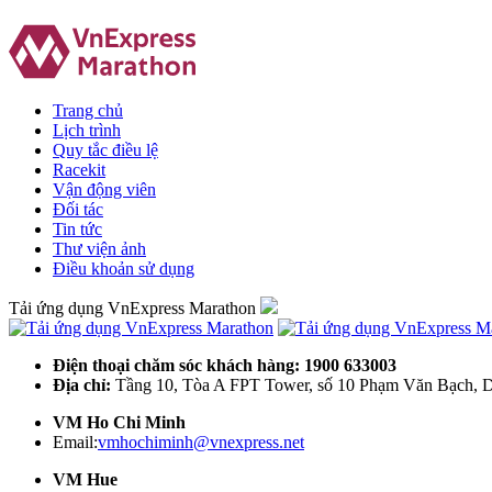
Trang chủ
Lịch trình
Quy tắc điều lệ
Racekit
Vận động viên
Đối tác
Tin tức
Thư viện ảnh
Điều khoản sử dụng
Tải ứng dụng VnExpress Marathon
Điện thoại chăm sóc khách hàng: 1900 633003
Địa chỉ:
Tầng 10, Tòa A FPT Tower, số 10 Phạm Văn Bạch, D
VM Ho Chi Minh
Email:
vmhochiminh@vnexpress.net
VM Hue