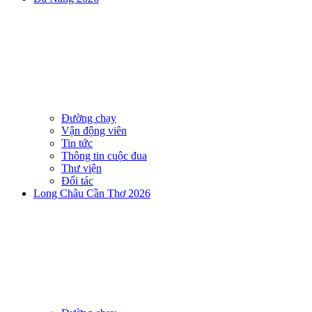
Đường chạy
Vận động viên
Tin tức
Thông tin cuộc đua
Thư viện
Đối tác
Long Châu Cần Thơ 2026