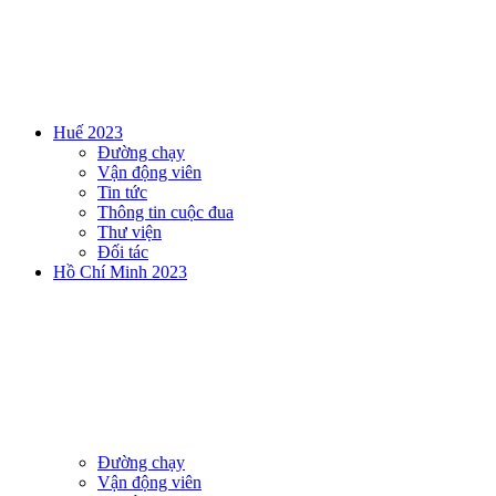
Huế 2023
Đường chạy
Vận động viên
Tin tức
Thông tin cuộc đua
Thư viện
Đối tác
Hồ Chí Minh 2023
Đường chạy
Vận động viên