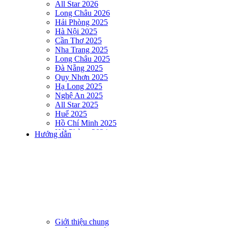
All Star 2026
Long Châu 2026
Hải Phòng 2025
Hà Nội 2025
Cần Thơ 2025
Nha Trang 2025
Long Châu 2025
Đà Nẵng 2025
Quy Nhơn 2025
Hạ Long 2025
Nghệ An 2025
All Star 2025
Huế 2025
Hồ Chí Minh 2025
Hải Phòng 2024
Hướng dẫn
DNSE AQUAMAN VIETNAM 2024
Hà Nội 2024
Hạ Long 2024
Nha Trang 2024
Đà Nẵng 2024
Quy Nhơn 2024
Huế 2024
Hồ Chí Minh 2024
Hải Phòng 2023
Giới thiệu chung
DNSE AQUAMAN VIETNAM 2023