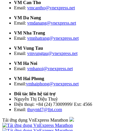
VM Can Tho
Email:
vmcantho@vnexpress.net
VM Da Nang
Email:
vmdanang@vnexpress.net
VM Nha Trang
Email:
vmnhatrang@vnexpress.net
VM Vung Tau
Email:
vmvungtau@vnexpress.net
VM Ha Noi
Email:
vmhanoi@vnexpress.net
VM Hai Phong
Email:
vmhaiphong@vnexpress.net
Đối tác liên hệ tài trợ
Nguyễn Thị Diệu Thuỳ
Điện thoại: +84 (24) 73009999/ Ext: 4566
Email:
thuyntd7@fpt.com
Tải ứng dụng VnExpress Marathon