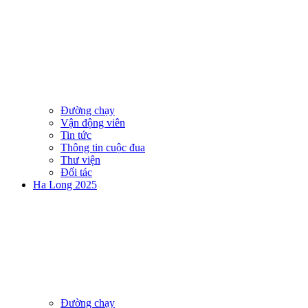
Đường chạy
Vận động viên
Tin tức
Thông tin cuộc đua
Thư viện
Đối tác
Ha Long 2025
Đường chạy