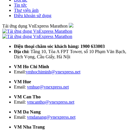
Tin tức
Thư viện ảnh
Điều khoản sử dụng
Tải ứng dụng VnExpress Marathon
Điện thoại chăm sóc khách hàng: 1900 633003
Địa chỉ:
Tầng 10, Tòa A FPT Tower, số 10 Phạm Văn Bạch,
Dịch Vọng, Cầu Giấy, Hà Nội
VM Ho Chi Minh
Email:
vmhochiminh@vnexpress.net
VM Hue
Email:
vmhue@vnexpress.net
VM Can Tho
Email:
vmcantho@vnexpress.net
VM Da Nang
Email:
vmdanang@vnexpress.net
VM Nha Trang