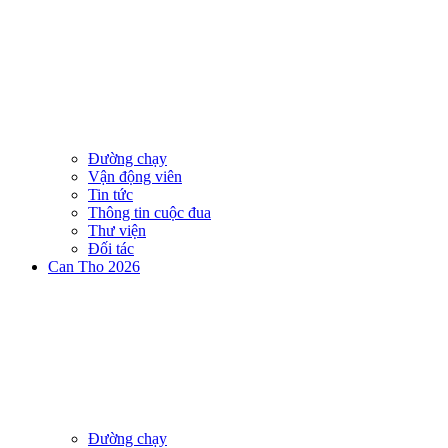
Đường chạy
Vận động viên
Tin tức
Thông tin cuộc đua
Thư viện
Đối tác
Can Tho 2026
Đường chạy