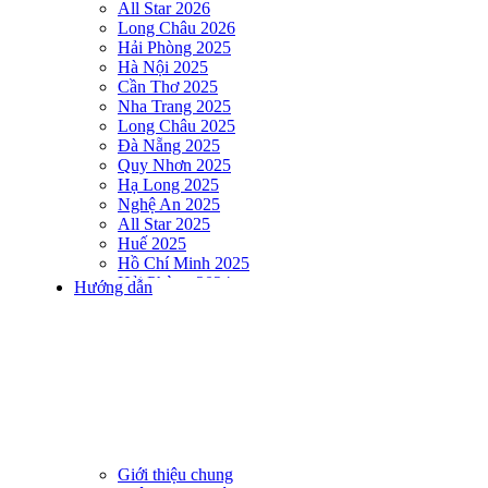
All Star 2026
Long Châu 2026
Hải Phòng 2025
Hà Nội 2025
Cần Thơ 2025
Nha Trang 2025
Long Châu 2025
Đà Nẵng 2025
Quy Nhơn 2025
Hạ Long 2025
Nghệ An 2025
All Star 2025
Huế 2025
Hồ Chí Minh 2025
Hải Phòng 2024
Hướng dẫn
DNSE AQUAMAN VIETNAM 2024
Hà Nội 2024
Hạ Long 2024
Nha Trang 2024
Đà Nẵng 2024
Quy Nhơn 2024
Huế 2024
Hồ Chí Minh 2024
Hải Phòng 2023
Giới thiệu chung
DNSE AQUAMAN VIETNAM 2023