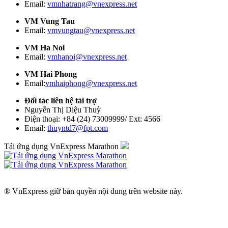
Email:
vmnhatrang@vnexpress.net
VM Vung Tau
Email:
vmvungtau@vnexpress.net
VM Ha Noi
Email:
vmhanoi@vnexpress.net
VM Hai Phong
Email:
vmhaiphong@vnexpress.net
Đối tác liên hệ tài trợ
Nguyễn Thị Diệu Thuỳ
Điện thoại: +84 (24) 73009999/ Ext: 4566
Email:
thuyntd7@fpt.com
Tải ứng dụng VnExpress Marathon
® VnExpress giữ bản quyền nội dung trên website này.