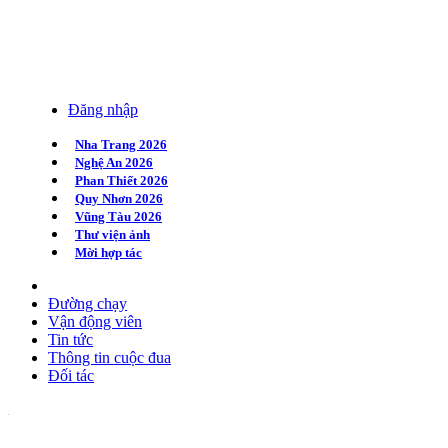
Đăng nhập
Nha Trang 2026
Nghệ An 2026
Phan Thiết 2026
Quy Nhơn 2026
Vũng Tàu 2026
Thư viện ảnh
Mời hợp tác
Đường chạy
Vận động viên
Tin tức
Thông tin cuộc đua
Đối tác