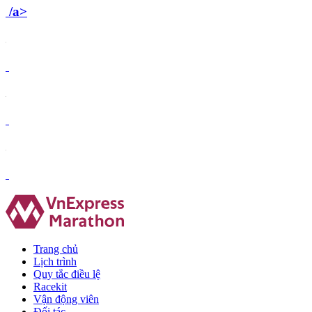
/a>
Trang chủ
Lịch trình
Quy tắc điều lệ
Racekit
Vận động viên
Đối tác