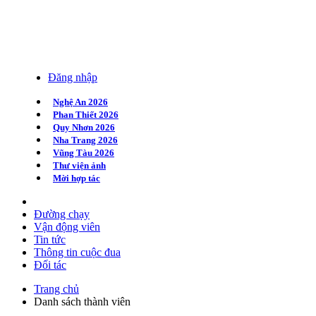
Đăng nhập
Nghệ An 2026
Phan Thiết 2026
Quy Nhơn 2026
Nha Trang 2026
Vũng Tàu 2026
Thư viện ảnh
Mời hợp tác
Đường chạy
Vận động viên
Tin tức
Thông tin cuộc đua
Đối tác
Trang chủ
Danh sách thành viên