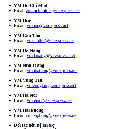
VM Ho Chi Minh
Email:
vmhochiminh@vnexpress.net
VM Hue
Email:
vmhue@vnexpress.net
VM Can Tho
Email:
vmcantho@vnexpress.net
VM Da Nang
Email:
vmdanang@vnexpress.net
VM Nha Trang
Email:
vmnhatrang@vnexpress.net
VM Vung Tau
Email:
vmvungtau@vnexpress.net
VM Ha Noi
Email:
vmhanoi@vnexpress.net
VM Hai Phong
Email:
vmhaiphong@vnexpress.net
Đối tác liên hệ tài trợ