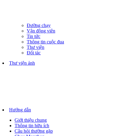
Đường chạy
Vận động viên
Tin tức
Thông tin cuộc đua
Thư viện
Đối tác
Thư viện ảnh
Hướng dẫn
Giới thiệu chung
Thông tin hữu ích
Câu hỏi thường gặp