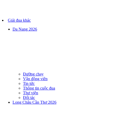
Giải đua khác
Da Nang 2026
Đường chạy
Vận động viên
Tin tức
Thông tin cuộc đua
Thư viện
Đối tác
Long Châu Cần Thơ 2026