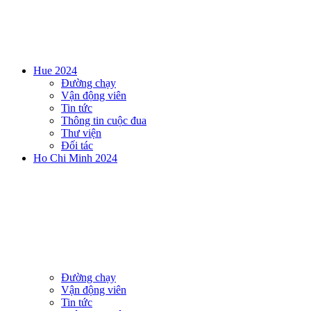
Hue 2024
Đường chạy
Vận động viên
Tin tức
Thông tin cuộc đua
Thư viện
Đối tác
Ho Chi Minh 2024
Đường chạy
Vận động viên
Tin tức