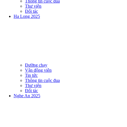
Thông tin cuộc đua
Thư viện
Đối tác
Ha Long 2025
Đường chạy
Vận động viên
Tin tức
Thông tin cuộc đua
Thư viện
Đối tác
Nghe An 2025