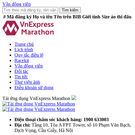
Vận động viên
Tìm kiếm
#
Mã đăng ký
Họ và tên
Tên trên BIB
Giới tính
Size áo thi đấu
Trang chủ
Lịch trình
Quy tắc điều lệ
Racekit
Vận động viên
Đối tác
Tin tức
Thư viện ảnh
Điều khoản sử dụng
Tải ứng dụng VnExpress Marathon
Điện thoại chăm sóc khách hàng: 1900 633003
Địa chỉ:
Tầng 10, Tòa A FPT Tower, số 10 Phạm Văn Bạch,
Dịch Vọng, Cầu Giấy, Hà Nội