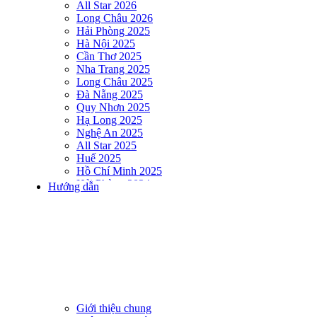
All Star 2026
Long Châu 2026
Hải Phòng 2025
Hà Nội 2025
Cần Thơ 2025
Nha Trang 2025
Long Châu 2025
Đà Nẵng 2025
Quy Nhơn 2025
Hạ Long 2025
Nghệ An 2025
All Star 2025
Huế 2025
Hồ Chí Minh 2025
Hải Phòng 2024
Hướng dẫn
DNSE AQUAMAN VIETNAM 2024
Hà Nội 2024
Hạ Long 2024
Nha Trang 2024
Đà Nẵng 2024
Quy Nhơn 2024
Huế 2024
Hồ Chí Minh 2024
Hải Phòng 2023
Giới thiệu chung
DNSE AQUAMAN VIETNAM 2023