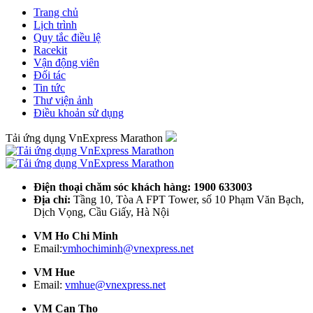
Trang chủ
Lịch trình
Quy tắc điều lệ
Racekit
Vận động viên
Đối tác
Tin tức
Thư viện ảnh
Điều khoản sử dụng
Tải ứng dụng VnExpress Marathon
Điện thoại chăm sóc khách hàng: 1900 633003
Địa chỉ:
Tầng 10, Tòa A FPT Tower, số 10 Phạm Văn Bạch,
Dịch Vọng, Cầu Giấy, Hà Nội
VM Ho Chi Minh
Email:
vmhochiminh@vnexpress.net
VM Hue
Email:
vmhue@vnexpress.net
VM Can Tho