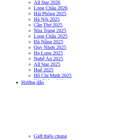
All Star 2026
Long Châu 2026
Hải Phòng 2025
Hà Nội 2025
Cần Thơ 2025
Nha Trang 2025
Long Châu 2025
Đà Nẵng 2025
Quy Nhơn 2025
Hạ Long 2025
Nghệ An 2025
All Star 2025
Huế 2025
Hồ Chí Minh 2025
Hải Phòng 2024
Hướng dẫn
DNSE AQUAMAN VIETNAM 2024
Hà Nội 2024
Hạ Long 2024
Nha Trang 2024
Đà Nẵng 2024
Quy Nhơn 2024
Huế 2024
Hồ Chí Minh 2024
Hải Phòng 2023
Giới thiệu chung
DNSE AQUAMAN VIETNAM 2023