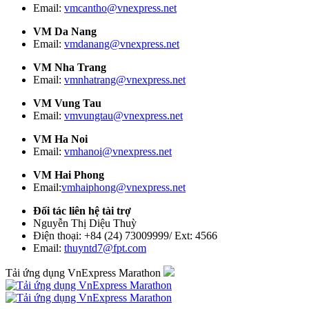
Email:
vmcantho@vnexpress.net
VM Da Nang
Email:
vmdanang@vnexpress.net
VM Nha Trang
Email:
vmnhatrang@vnexpress.net
VM Vung Tau
Email:
vmvungtau@vnexpress.net
VM Ha Noi
Email:
vmhanoi@vnexpress.net
VM Hai Phong
Email:
vmhaiphong@vnexpress.net
Đối tác liên hệ tài trợ
Nguyễn Thị Diệu Thuỳ
Điện thoại: +84 (24) 73009999/ Ext: 4566
Email:
thuyntd7@fpt.com
Tải ứng dụng VnExpress Marathon