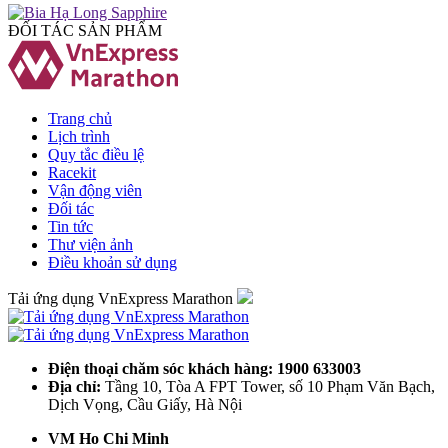
ĐỐI TÁC SẢN PHẨM
Trang chủ
Lịch trình
Quy tắc điều lệ
Racekit
Vận động viên
Đối tác
Tin tức
Thư viện ảnh
Điều khoản sử dụng
Tải ứng dụng VnExpress Marathon
Điện thoại chăm sóc khách hàng: 1900 633003
Địa chỉ:
Tầng 10, Tòa A FPT Tower, số 10 Phạm Văn Bạch,
Dịch Vọng, Cầu Giấy, Hà Nội
VM Ho Chi Minh