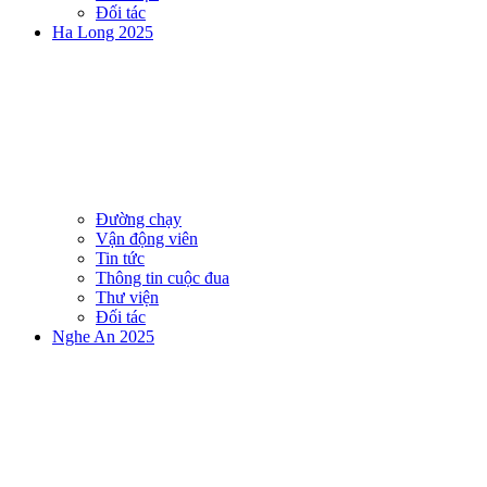
Đối tác
Ha Long 2025
Đường chạy
Vận động viên
Tin tức
Thông tin cuộc đua
Thư viện
Đối tác
Nghe An 2025