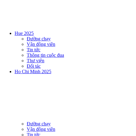
Hue 2025
Đường chạy
Vận động viên
Tin tức
Thông tin cuộc đua
Thư viện
Đối tác
Ho Chi Minh 2025
Đường chạy
Vận động viên
Tin tức