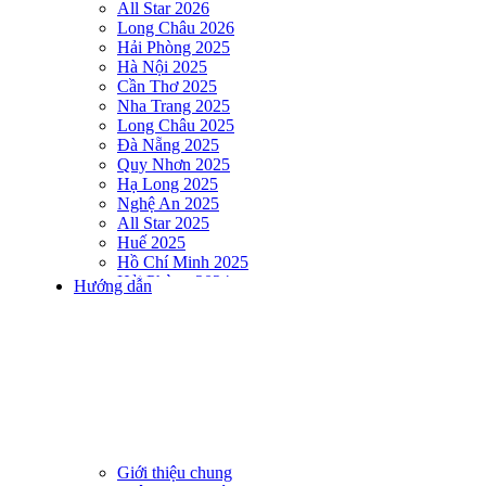
All Star 2026
Long Châu 2026
Hải Phòng 2025
Hà Nội 2025
Cần Thơ 2025
Nha Trang 2025
Long Châu 2025
Đà Nẵng 2025
Quy Nhơn 2025
Hạ Long 2025
Nghệ An 2025
All Star 2025
Huế 2025
Hồ Chí Minh 2025
Hải Phòng 2024
Hướng dẫn
DNSE AQUAMAN VIETNAM 2024
Hà Nội 2024
Hạ Long 2024
Nha Trang 2024
Đà Nẵng 2024
Quy Nhơn 2024
Huế 2024
Hồ Chí Minh 2024
Hải Phòng 2023
Giới thiệu chung
DNSE AQUAMAN VIETNAM 2023