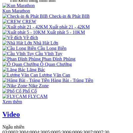
Tìm kiếm bằng hình ảnh
Kun Marathon
Check-in & Phát BIB
CREW
Xuất phát 21 - 42KM
Xuất phát 5 - 10KM
Về đích
Nhà Hát Lớn
Cầu Long Biên
Cầu Vĩnh Tuy
Phan Đình Phùng
Ô Quan Chưởng
Lăng Bác
Lương Văn Can
Hàng Bài - Tràng Tiền
Nike Zone
Phố Cổ
FLYCAM
Xem thêm
Video
Ngẫu nhiên
03:00
03:30
04:00
04:30
05:00
05:30
06:00
06:30
07:00
07:30