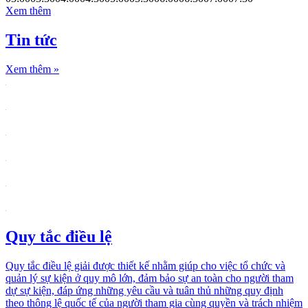
Xem thêm
Tin tức
Xem thêm
»
Quy tắc điều lệ
Quy tắc điều lệ giải được thiết kế nhằm giúp cho việc tổ chức và
quản lý sự kiện ở quy mô lớn, đảm bảo sự an toàn cho người tham
dự sự kiện, đáp ứng những yêu cầu và tuân thủ những quy định
theo thông lệ quốc tế của người tham gia cùng quyền và trách nhiệm