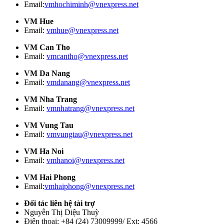
Email:
vmhochiminh@vnexpress.net
VM Hue
Email:
vmhue@vnexpress.net
VM Can Tho
Email:
vmcantho@vnexpress.net
VM Da Nang
Email:
vmdanang@vnexpress.net
VM Nha Trang
Email:
vmnhatrang@vnexpress.net
VM Vung Tau
Email:
vmvungtau@vnexpress.net
VM Ha Noi
Email:
vmhanoi@vnexpress.net
VM Hai Phong
Email:
vmhaiphong@vnexpress.net
Đối tác liên hệ tài trợ
Nguyễn Thị Diệu Thuỳ
Điện thoại: +84 (24) 73009999/ Ext: 4566