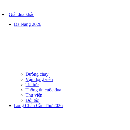
Giải đua khác
Da Nang 2026
Đường chạy
Vận động viên
Tin tức
Thông tin cuộc đua
Thư viện
Đối tác
Long Châu Cần Thơ 2026