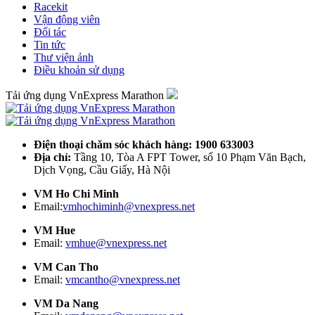
Racekit
Vận động viên
Đối tác
Tin tức
Thư viện ảnh
Điều khoản sử dụng
Tải ứng dụng VnExpress Marathon
Điện thoại chăm sóc khách hàng: 1900 633003
Địa chỉ:
Tầng 10, Tòa A FPT Tower, số 10 Phạm Văn Bạch,
Dịch Vọng, Cầu Giấy, Hà Nội
VM Ho Chi Minh
Email:
vmhochiminh@vnexpress.net
VM Hue
Email:
vmhue@vnexpress.net
VM Can Tho
Email:
vmcantho@vnexpress.net
VM Da Nang