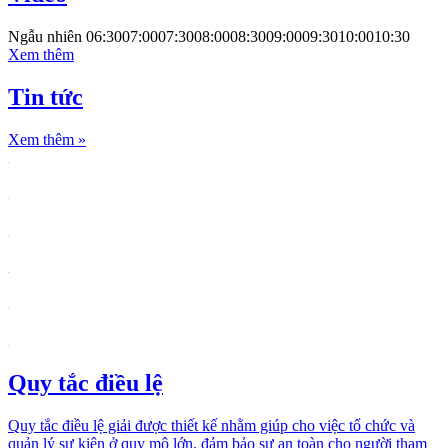
Ngẫu nhiên
06:30
07:00
07:30
08:00
08:30
09:00
09:30
10:00
10:30
Xem thêm
Tin tức
Xem thêm
»
Quy tắc điều lệ
Quy tắc điều lệ giải được thiết kế nhằm giúp cho việc tổ chức và
quản lý sự kiện ở quy mô lớn, đảm bảo sự an toàn cho người tham