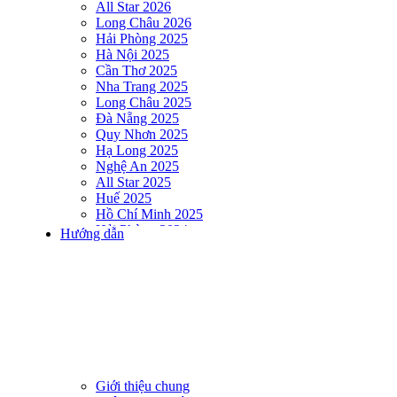
All Star 2026
Long Châu 2026
Hải Phòng 2025
Hà Nội 2025
Cần Thơ 2025
Nha Trang 2025
Long Châu 2025
Đà Nẵng 2025
Quy Nhơn 2025
Hạ Long 2025
Nghệ An 2025
All Star 2025
Huế 2025
Hồ Chí Minh 2025
Hải Phòng 2024
Hướng dẫn
DNSE AQUAMAN VIETNAM 2024
Hà Nội 2024
Hạ Long 2024
Nha Trang 2024
Đà Nẵng 2024
Quy Nhơn 2024
Huế 2024
Hồ Chí Minh 2024
Hải Phòng 2023
Giới thiệu chung
DNSE AQUAMAN VIETNAM 2023