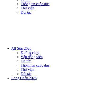
Thông tin cuộc đua
Thư viện
Đối tác
All-Star 2026
Đường chạy
Vận động viên
Tin tức
Thông tin cuộc đua
Thư viện
Đối tác
Long Châu 2026