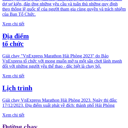
dự sự kiện, đáp ứng những yêu cầu và tuân thủ những quy định
theo thông lệ quốc tế của người tham gia cùng quyền và trách nhiệm
của Ban Tổ Chức.
Xem chi tiết
Địa điểm
tổ chức
Giải chạy "VnExpress Marathon Hải Phòng 2023" do Báo
VnExpress tổ chức với mong muốn mở ra một sân chơi lành mạnh
đối với những người yêu thể thao - đặc biệt là chạy bộ.
Xem chi tiết
Lịch trình
Giải chạy VnExpress Marathon Hải Phòng 2023. Ngày thi đấu:
17/12/2023. Địa điểm xuất phát về đích: thành phố Hải Phòng
Xem chi tiết
Đường chạy