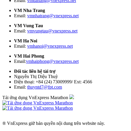
Email:
vmdanang@vnexpress.net
VM Nha Trang
Email:
vmnhatrang@vnexpress.net
VM Vung Tau
Email:
vmvungtau@vnexpress.net
VM Ha Noi
Email:
vmhanoi@vnexpress.net
VM Hai Phong
Email:
vmhaiphong@vnexpress.net
Đối tác liên hệ tài trợ
Nguyễn Thị Diệu Thuỳ
Điện thoại: +84 (24) 73009999/ Ext: 4566
Email:
thuyntd7@fpt.com
Tải ứng dụng VnExpress Marathon
® VnExpress giữ bản quyền nội dung trên website này.