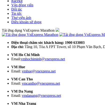
Racekit
Vận động viên
Đối tác
Tin tức
Thư viện ảnh
Điều khoản sử dụng
Tải ứng dụng VnExpress Marathon
Điện thoại chăm sóc khách hàng: 1900 633003
Địa chỉ:
Tầng 10, Tòa A FPT Tower, số 10 Phạm Văn Bạch, D
VM Ho Chi Minh
Email:
vmhochiminh@vnexpress.net
VM Hue
Email:
vmhue@vnexpress.net
VM Can Tho
Email:
vmcantho@vnexpress.net
VM Da Nang
Email:
vmdanang@vnexpress.net
VM Nha Trang