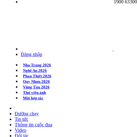
1900 6330
Quy Nhơn 2020
Huế 2020
Hà Nội 2020
Đăng nhập
Nha Trang 2026
Nghệ An 2026
Phan Thiết 2026
Quy Nhơn 2026
Vũng Tàu 2026
Thư viện ảnh
Mời hợp tác
Đường chạy
Tin tức
Thông tin cuộc đua
Video
Đối tác