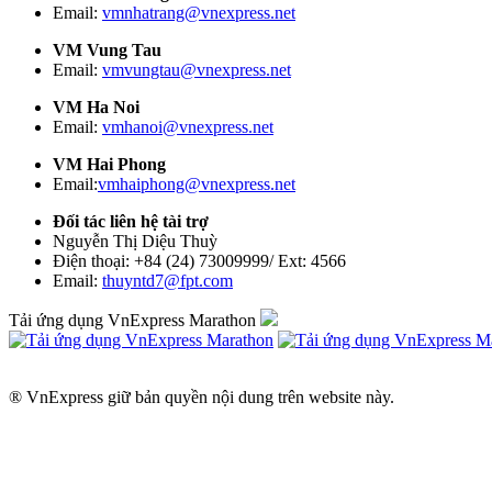
Email:
vmnhatrang@vnexpress.net
VM Vung Tau
Email:
vmvungtau@vnexpress.net
VM Ha Noi
Email:
vmhanoi@vnexpress.net
VM Hai Phong
Email:
vmhaiphong@vnexpress.net
Đối tác liên hệ tài trợ
Nguyễn Thị Diệu Thuỳ
Điện thoại: +84 (24) 73009999/ Ext: 4566
Email:
thuyntd7@fpt.com
Tải ứng dụng VnExpress Marathon
® VnExpress giữ bản quyền nội dung trên website này.