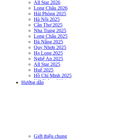
All Star 2026
Long Châu 2026
Hải Phòng 2025
Hà Nội 2025
Cần Thơ 2025
Nha Trang 2025
Long Châu 2025
Đà Nẵng 2025
Quy Nhơn 2025
Hạ Long 2025
Nghệ An 2025
All Star 2025
Huế 2025
Hồ Chí Minh 2025
Hải Phòng 2024
Hướng dẫn
DNSE AQUAMAN VIETNAM 2024
Hà Nội 2024
Hạ Long 2024
Nha Trang 2024
Đà Nẵng 2024
Quy Nhơn 2024
Huế 2024
Hồ Chí Minh 2024
Hải Phòng 2023
Giới thiệu chung
DNSE AQUAMAN VIETNAM 2023