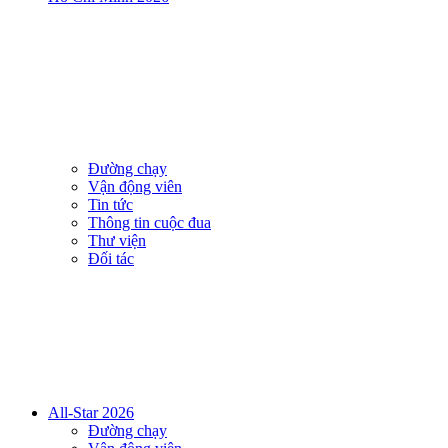
Đường chạy
Vận động viên
Tin tức
Thông tin cuộc đua
Thư viện
Đối tác
All-Star 2026
Đường chạy