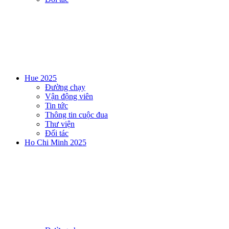
Hue 2025
Đường chạy
Vận động viên
Tin tức
Thông tin cuộc đua
Thư viện
Đối tác
Ho Chi Minh 2025