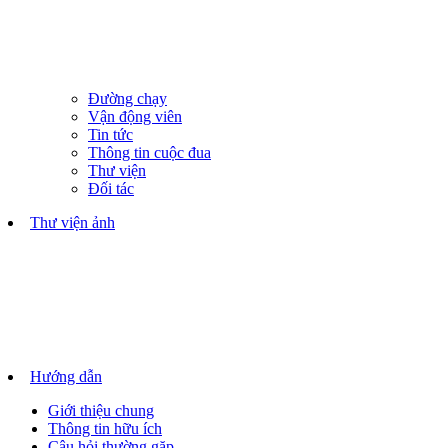
Đường chạy
Vận động viên
Tin tức
Thông tin cuộc đua
Thư viện
Đối tác
Thư viện ảnh
Hướng dẫn
Giới thiệu chung
Thông tin hữu ích
Câu hỏi thường gặp