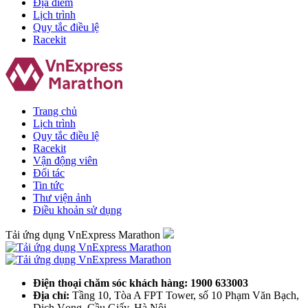
Địa điểm
Lịch trình
Quy tắc điều lệ
Racekit
Trang chủ
Lịch trình
Quy tắc điều lệ
Racekit
Vận động viên
Đối tác
Tin tức
Thư viện ảnh
Điều khoản sử dụng
Tải ứng dụng VnExpress Marathon
Điện thoại chăm sóc khách hàng: 1900 633003
Địa chỉ:
Tầng 10, Tòa A FPT Tower, số 10 Phạm Văn Bạch,
Dịch Vọng, Cầu Giấy, Hà Nội