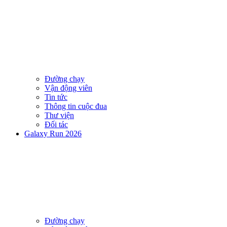
Đường chạy
Vận động viên
Tin tức
Thông tin cuộc đua
Thư viện
Đối tác
Galaxy Run 2026
Đường chạy