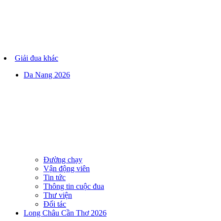
Giải đua khác
Da Nang 2026
Đường chạy
Vận động viên
Tin tức
Thông tin cuộc đua
Thư viện
Đối tác
Long Châu Cần Thơ 2026