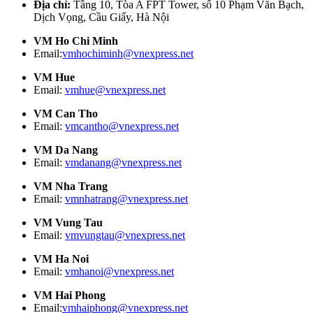
Địa chỉ:
Tầng 10, Tòa A FPT Tower, số 10 Phạm Văn Bạch,
Dịch Vọng, Cầu Giấy, Hà Nội
VM Ho Chi Minh
Email:
vmhochiminh@vnexpress.net
VM Hue
Email:
vmhue@vnexpress.net
VM Can Tho
Email:
vmcantho@vnexpress.net
VM Da Nang
Email:
vmdanang@vnexpress.net
VM Nha Trang
Email:
vmnhatrang@vnexpress.net
VM Vung Tau
Email:
vmvungtau@vnexpress.net
VM Ha Noi
Email:
vmhanoi@vnexpress.net
VM Hai Phong
Email:
vmhaiphong@vnexpress.net