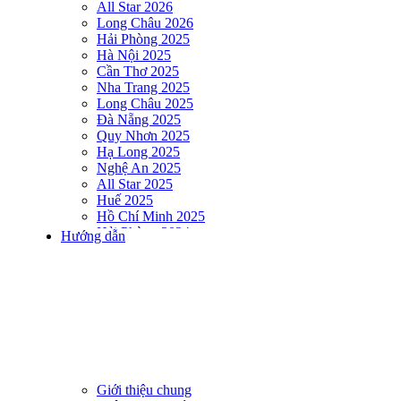
All Star 2026
Long Châu 2026
Hải Phòng 2025
Hà Nội 2025
Cần Thơ 2025
Nha Trang 2025
Long Châu 2025
Đà Nẵng 2025
Quy Nhơn 2025
Hạ Long 2025
Nghệ An 2025
All Star 2025
Huế 2025
Hồ Chí Minh 2025
Hải Phòng 2024
Hướng dẫn
DNSE AQUAMAN VIETNAM 2024
Hà Nội 2024
Hạ Long 2024
Nha Trang 2024
Đà Nẵng 2024
Quy Nhơn 2024
Huế 2024
Hồ Chí Minh 2024
Hải Phòng 2023
Giới thiệu chung
DNSE AQUAMAN VIETNAM 2023