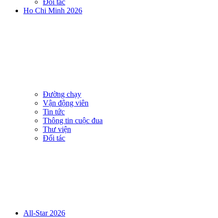
Đối tác
Ho Chi Minh 2026
Đường chạy
Vận động viên
Tin tức
Thông tin cuộc đua
Thư viện
Đối tác
All-Star 2026