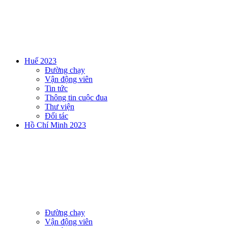
Huế 2023
Đường chạy
Vận động viên
Tin tức
Thông tin cuộc đua
Thư viện
Đối tác
Hồ Chí Minh 2023
Đường chạy
Vận động viên