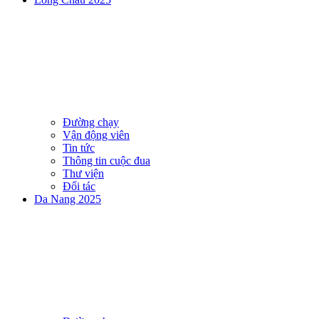
Đường chạy
Vận động viên
Tin tức
Thông tin cuộc đua
Thư viện
Đối tác
Da Nang 2025