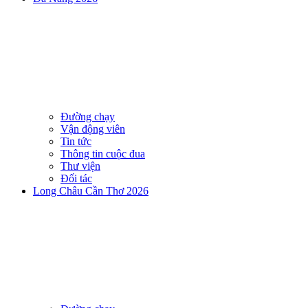
Đường chạy
Vận động viên
Tin tức
Thông tin cuộc đua
Thư viện
Đối tác
Long Châu Cần Thơ 2026