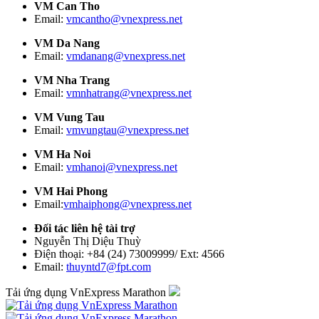
VM Can Tho
Email:
vmcantho@vnexpress.net
VM Da Nang
Email:
vmdanang@vnexpress.net
VM Nha Trang
Email:
vmnhatrang@vnexpress.net
VM Vung Tau
Email:
vmvungtau@vnexpress.net
VM Ha Noi
Email:
vmhanoi@vnexpress.net
VM Hai Phong
Email:
vmhaiphong@vnexpress.net
Đối tác liên hệ tài trợ
Nguyễn Thị Diệu Thuỳ
Điện thoại: +84 (24) 73009999/ Ext: 4566
Email:
thuyntd7@fpt.com
Tải ứng dụng VnExpress Marathon