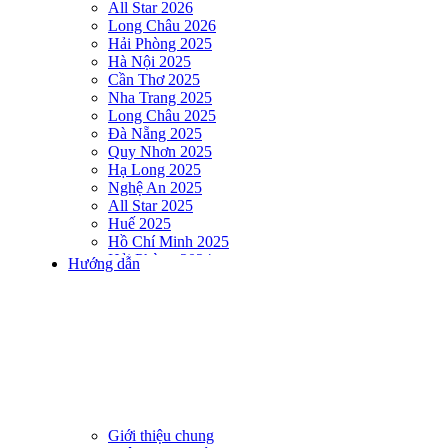
All Star 2026
Long Châu 2026
Hải Phòng 2025
Hà Nội 2025
Cần Thơ 2025
Nha Trang 2025
Long Châu 2025
Đà Nẵng 2025
Quy Nhơn 2025
Hạ Long 2025
Nghệ An 2025
All Star 2025
Huế 2025
Hồ Chí Minh 2025
Hải Phòng 2024
Hướng dẫn
DNSE AQUAMAN VIETNAM 2024
Hà Nội 2024
Hạ Long 2024
Nha Trang 2024
Đà Nẵng 2024
Quy Nhơn 2024
Huế 2024
Hồ Chí Minh 2024
Hải Phòng 2023
Giới thiệu chung
DNSE AQUAMAN VIETNAM 2023