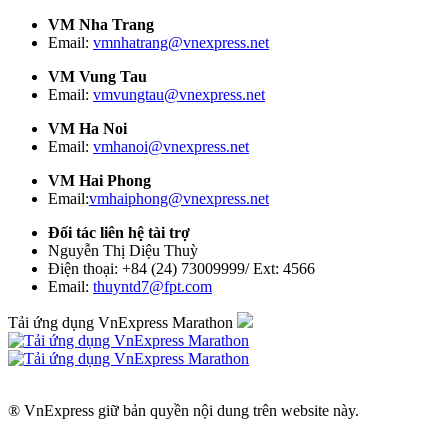
VM Nha Trang
Email:
vmnhatrang@vnexpress.net
VM Vung Tau
Email:
vmvungtau@vnexpress.net
VM Ha Noi
Email:
vmhanoi@vnexpress.net
VM Hai Phong
Email:
vmhaiphong@vnexpress.net
Đối tác liên hệ tài trợ
Nguyễn Thị Diệu Thuỳ
Điện thoại: +84 (24) 73009999/ Ext: 4566
Email:
thuyntd7@fpt.com
Tải ứng dụng VnExpress Marathon
® VnExpress giữ bản quyền nội dung trên website này.