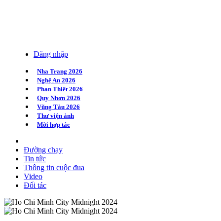
Đăng nhập
Nha Trang 2026
Nghệ An 2026
Phan Thiết 2026
Quy Nhơn 2026
Vũng Tàu 2026
Thư viện ảnh
Mời hợp tác
Đường chạy
Tin tức
Thông tin cuộc đua
Video
Đối tác