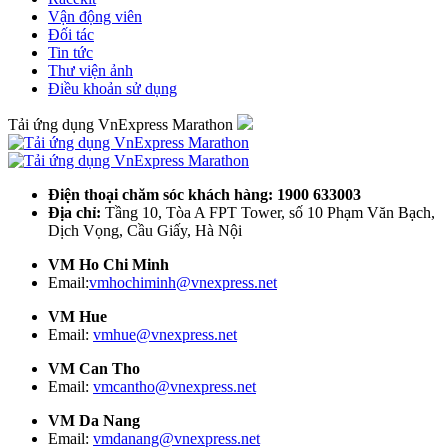
Vận động viên
Đối tác
Tin tức
Thư viện ảnh
Điều khoản sử dụng
Tải ứng dụng VnExpress Marathon
Điện thoại chăm sóc khách hàng: 1900 633003
Địa chỉ:
Tầng 10, Tòa A FPT Tower, số 10 Phạm Văn Bạch,
Dịch Vọng, Cầu Giấy, Hà Nội
VM Ho Chi Minh
Email:
vmhochiminh@vnexpress.net
VM Hue
Email:
vmhue@vnexpress.net
VM Can Tho
Email:
vmcantho@vnexpress.net
VM Da Nang
Email:
vmdanang@vnexpress.net