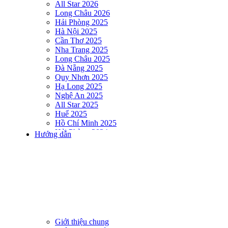
All Star 2026
Long Châu 2026
Hải Phòng 2025
Hà Nội 2025
Cần Thơ 2025
Nha Trang 2025
Long Châu 2025
Đà Nẵng 2025
Quy Nhơn 2025
Hạ Long 2025
Nghệ An 2025
All Star 2025
Huế 2025
Hồ Chí Minh 2025
Hải Phòng 2024
Hướng dẫn
DNSE AQUAMAN VIETNAM 2024
Hà Nội 2024
Hạ Long 2024
Nha Trang 2024
Đà Nẵng 2024
Quy Nhơn 2024
Huế 2024
Hồ Chí Minh 2024
Hải Phòng 2023
Giới thiệu chung
DNSE AQUAMAN VIETNAM 2023