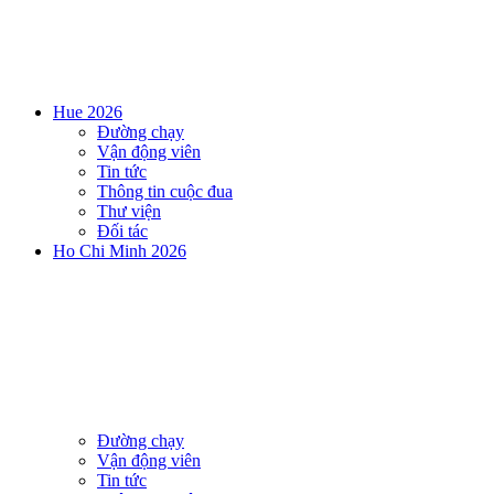
Hue 2026
Đường chạy
Vận động viên
Tin tức
Thông tin cuộc đua
Thư viện
Đối tác
Ho Chi Minh 2026
Đường chạy
Vận động viên
Tin tức