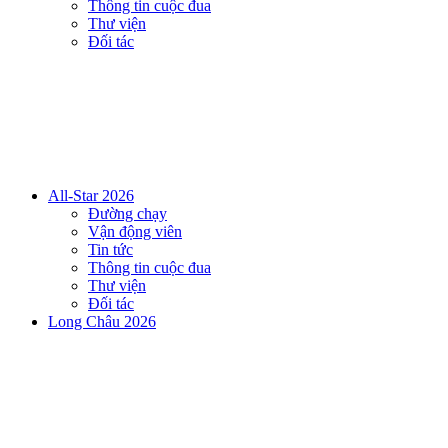
Thông tin cuộc đua
Thư viện
Đối tác
All-Star 2026
Đường chạy
Vận động viên
Tin tức
Thông tin cuộc đua
Thư viện
Đối tác
Long Châu 2026