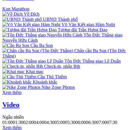
Kun Marathon
Về Đích
UBND Thành phố
Võ Văn Kiệt giao Hàm Nghi
Tượng đài Trần Hưng Đạo
Tôn Đức Thắng giao
Nguyễn Hữu Cảnh
Cầu Ba Son
Chân cầu Ba Son (Tôn Đức
Thắng)
Tôn Đức Thắng giao Lê Duẩn
Check-in, nhận Bib
Khai mạc
Cầu Thủ Thiêm
Khoảnh khắc
Nike Zone Photos
Xem thêm
Video
Ngẫu nhiên
01:00
01:30
02:00
04:00
04:30
05:00
05:30
06:00
06:30
07:00
07:30
Xem thêm