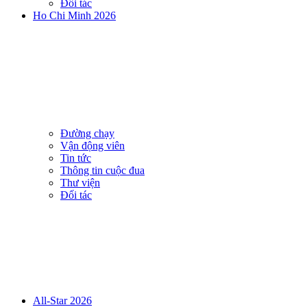
Đối tác
Ho Chi Minh 2026
Đường chạy
Vận động viên
Tin tức
Thông tin cuộc đua
Thư viện
Đối tác
All-Star 2026