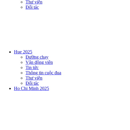
Thư viện
Đối tác
Hue 2025
Đường chạy
Vận động viên
Tin tức
Thông tin cuộc đua
Thư viện
Đối tác
Ho Chi Minh 2025