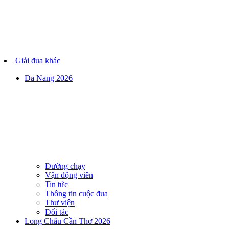
Giải đua khác
Da Nang 2026
Đường chạy
Vận động viên
Tin tức
Thông tin cuộc đua
Thư viện
Đối tác
Long Châu Cần Thơ 2026