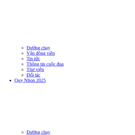
Đường chạy
Vận động viên
Tin tức
Thông tin cuộc đua
Thư viện
Đối tác
Quy Nhon 2025
Đường chạy