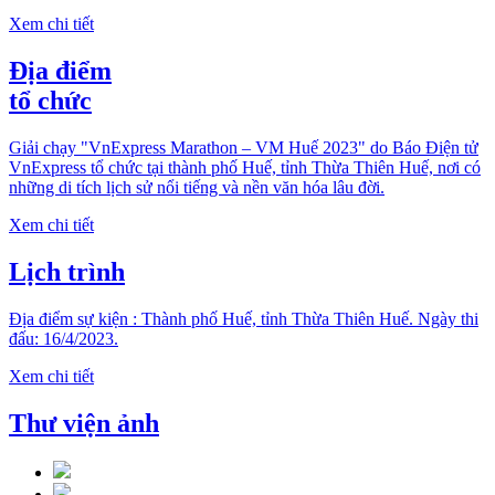
Xem chi tiết
Địa điểm
tổ chức
Giải chạy "VnExpress Marathon – VM Huế 2023" do Báo Điện tử
VnExpress tổ chức tại thành phố Huế, tỉnh Thừa Thiên Huế, nơi có
những di tích lịch sử nổi tiếng và nền văn hóa lâu đời.
Xem chi tiết
Lịch trình
Địa điểm sự kiện : Thành phố Huế, tỉnh Thừa Thiên Huế. Ngày thi
đấu: 16/4/2023.
Xem chi tiết
Thư viện ảnh