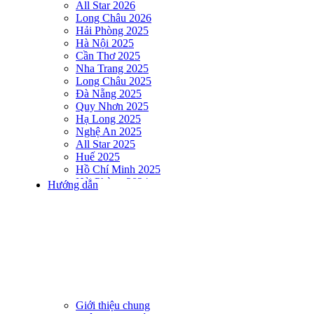
All Star 2026
Long Châu 2026
Hải Phòng 2025
Hà Nội 2025
Cần Thơ 2025
Nha Trang 2025
Long Châu 2025
Đà Nẵng 2025
Quy Nhơn 2025
Hạ Long 2025
Nghệ An 2025
All Star 2025
Huế 2025
Hồ Chí Minh 2025
Hải Phòng 2024
Hướng dẫn
DNSE AQUAMAN VIETNAM 2024
Hà Nội 2024
Hạ Long 2024
Nha Trang 2024
Đà Nẵng 2024
Quy Nhơn 2024
Huế 2024
Hồ Chí Minh 2024
Hải Phòng 2023
Giới thiệu chung
DNSE AQUAMAN VIETNAM 2023