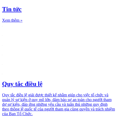
Tin tức
Xem thêm
»
Quy tắc điều lệ
Quy tắc điều lệ giải được thiết kế nhằm giúp cho việc tổ chức và
quản lý sự kiện ở quy mô lớn, đảm bảo sự an toàn cho người tham
dự sự kiện, đáp ứng những yêu cầu và tuân thủ những quy định
theo thông lệ quốc tế của người tham gia cùng quyền và trách nhiệm
của Ban Tổ Chức.