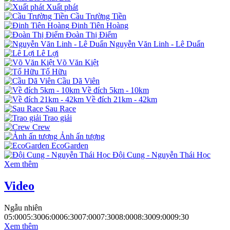
Xuất phát
Cầu Trường Tiền
Đinh Tiên Hoàng
Đoàn Thị Điểm
Nguyễn Văn Linh - Lê Duẩn
Lê Lợi
Võ Văn Kiệt
Tố Hữu
Cầu Dã Viên
Về đích 5km - 10km
Về đích 21km - 42km
Sau Race
Trao giải
Crew
Ảnh ấn tượng
EcoGarden
Đội Cung - Nguyễn Thái Học
Xem thêm
Video
Ngẫu nhiên
05:00
05:30
06:00
06:30
07:00
07:30
08:00
08:30
09:00
09:30
Xem thêm