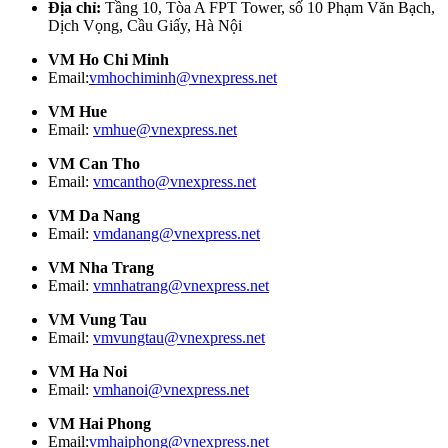
Địa chỉ:
Tầng 10, Tòa A FPT Tower, số 10 Phạm Văn Bạch,
Dịch Vọng, Cầu Giấy, Hà Nội
VM Ho Chi Minh
Email:
vmhochiminh@vnexpress.net
VM Hue
Email:
vmhue@vnexpress.net
VM Can Tho
Email:
vmcantho@vnexpress.net
VM Da Nang
Email:
vmdanang@vnexpress.net
VM Nha Trang
Email:
vmnhatrang@vnexpress.net
VM Vung Tau
Email:
vmvungtau@vnexpress.net
VM Ha Noi
Email:
vmhanoi@vnexpress.net
VM Hai Phong
Email:
vmhaiphong@vnexpress.net