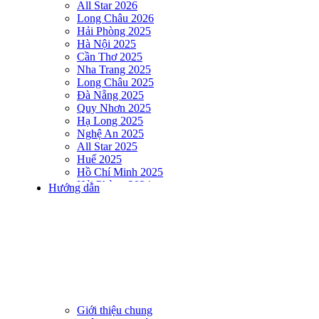
All Star 2026
Long Châu 2026
Hải Phòng 2025
Hà Nội 2025
Cần Thơ 2025
Nha Trang 2025
Long Châu 2025
Đà Nẵng 2025
Quy Nhơn 2025
Hạ Long 2025
Nghệ An 2025
All Star 2025
Huế 2025
Hồ Chí Minh 2025
Hải Phòng 2024
Hướng dẫn
DNSE AQUAMAN VIETNAM 2024
Hà Nội 2024
Hạ Long 2024
Nha Trang 2024
Đà Nẵng 2024
Quy Nhơn 2024
Huế 2024
Hồ Chí Minh 2024
Hải Phòng 2023
Giới thiệu chung
DNSE AQUAMAN VIETNAM 2023