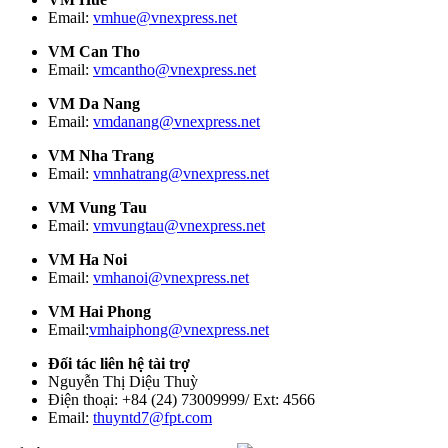
Email:
vmhue@vnexpress.net
VM Can Tho
Email:
vmcantho@vnexpress.net
VM Da Nang
Email:
vmdanang@vnexpress.net
VM Nha Trang
Email:
vmnhatrang@vnexpress.net
VM Vung Tau
Email:
vmvungtau@vnexpress.net
VM Ha Noi
Email:
vmhanoi@vnexpress.net
VM Hai Phong
Email:
vmhaiphong@vnexpress.net
Đối tác liên hệ tài trợ
Nguyễn Thị Diệu Thuỳ
Điện thoại: +84 (24) 73009999/ Ext: 4566
Email:
thuyntd7@fpt.com