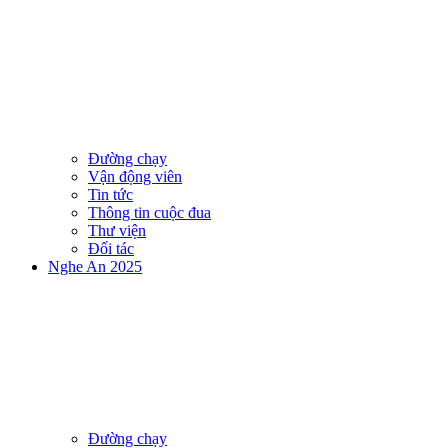
Đường chạy
Vận động viên
Tin tức
Thông tin cuộc đua
Thư viện
Đối tác
Nghe An 2025
Đường chạy