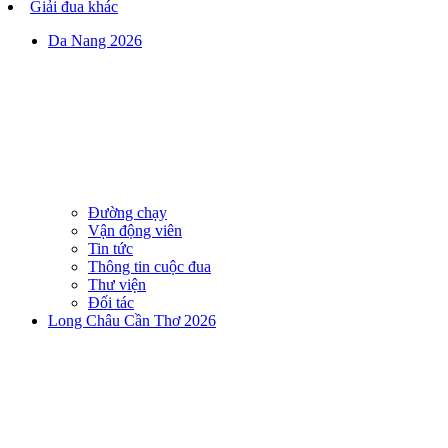
Giải đua khác
Da Nang 2026
Đường chạy
Vận động viên
Tin tức
Thông tin cuộc đua
Thư viện
Đối tác
Long Châu Cần Thơ 2026