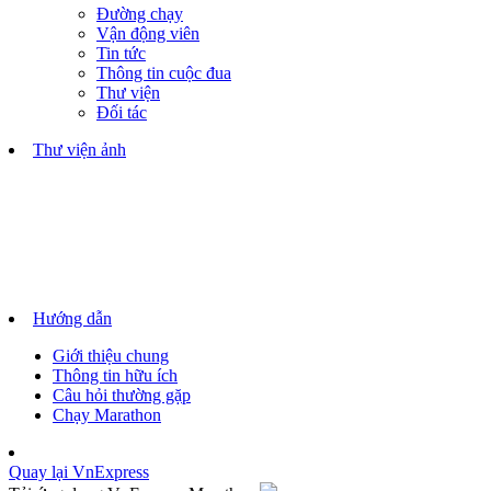
Đường chạy
Vận động viên
Tin tức
Thông tin cuộc đua
Thư viện
Đối tác
Thư viện ảnh
Hướng dẫn
Giới thiệu chung
Thông tin hữu ích
Câu hỏi thường gặp
Chạy Marathon
Quay lại VnExpress