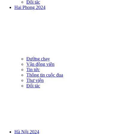
Đối tác
Hai Phong 2024
Đường chạy
Vận động viên
Tin tức
Thông tin cuộc đua
Thư viện
Đối tác
Hà Nội 2024