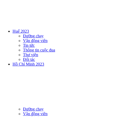
Huế 2023
Đường chạy
Vận động viên
Tin tức
Thông tin cuộc đua
Thư viện
Đối tác
Hồ Chí Minh 2023
Đường chạy
Vận động viên