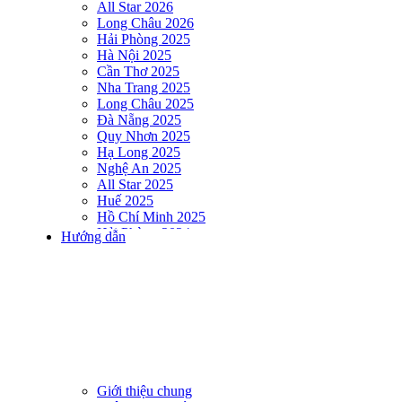
All Star 2026
Long Châu 2026
Hải Phòng 2025
Hà Nội 2025
Cần Thơ 2025
Nha Trang 2025
Long Châu 2025
Đà Nẵng 2025
Quy Nhơn 2025
Hạ Long 2025
Nghệ An 2025
All Star 2025
Huế 2025
Hồ Chí Minh 2025
Hải Phòng 2024
Hướng dẫn
DNSE AQUAMAN VIETNAM 2024
Hà Nội 2024
Hạ Long 2024
Nha Trang 2024
Đà Nẵng 2024
Quy Nhơn 2024
Huế 2024
Hồ Chí Minh 2024
Hải Phòng 2023
Giới thiệu chung
DNSE AQUAMAN VIETNAM 2023