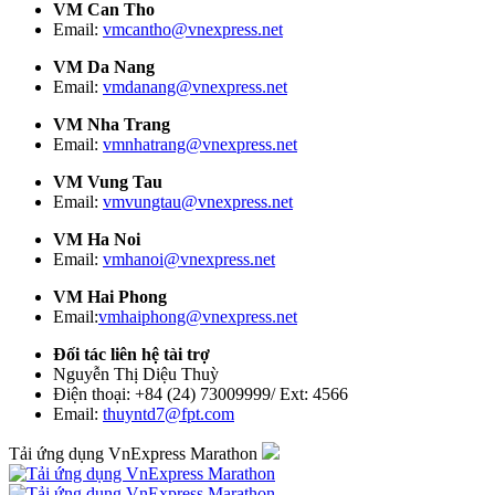
VM Can Tho
Email:
vmcantho@vnexpress.net
VM Da Nang
Email:
vmdanang@vnexpress.net
VM Nha Trang
Email:
vmnhatrang@vnexpress.net
VM Vung Tau
Email:
vmvungtau@vnexpress.net
VM Ha Noi
Email:
vmhanoi@vnexpress.net
VM Hai Phong
Email:
vmhaiphong@vnexpress.net
Đối tác liên hệ tài trợ
Nguyễn Thị Diệu Thuỳ
Điện thoại: +84 (24) 73009999/ Ext: 4566
Email:
thuyntd7@fpt.com
Tải ứng dụng VnExpress Marathon