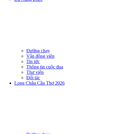
Đường chạy
Vận động viên
Tin tức
Thông tin cuộc đua
Thư viện
Đối tác
Long Châu Cần Thơ 2026