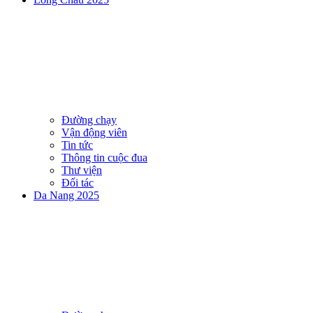
Đường chạy
Vận động viên
Tin tức
Thông tin cuộc đua
Thư viện
Đối tác
Da Nang 2025