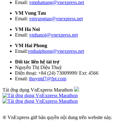
Email:
vmnhatrang@vnexpress.net
VM Vung Tau
Email:
vmvungtau@vnexpress.net
VM Ha Noi
Email:
vmhanoi@vnexpress.net
VM Hai Phong
Email:
vmhaiphong@vnexpress.net
Đối tác liên hệ tài trợ
Nguyễn Thị Diệu Thuỳ
Điện thoại: +84 (24) 73009999/ Ext: 4566
Email:
thuyntd7@fpt.com
Tải ứng dụng VnExpress Marathon
® VnExpress giữ bản quyền nội dung trên website này.