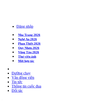
Đăng nhập
Nha Trang 2026
Nghệ An 2026
Phan Thiết 2026
Quy Nhơn 2026
Vũng Tàu 2026
Thư viện ảnh
Mời hợp tác
Đường chạy
Vận động viên
Tin tức
Thông tin cuộc đua
Đối tác