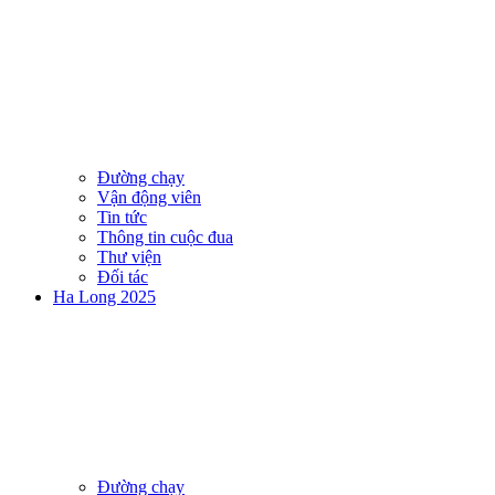
Đường chạy
Vận động viên
Tin tức
Thông tin cuộc đua
Thư viện
Đối tác
Ha Long 2025
Đường chạy