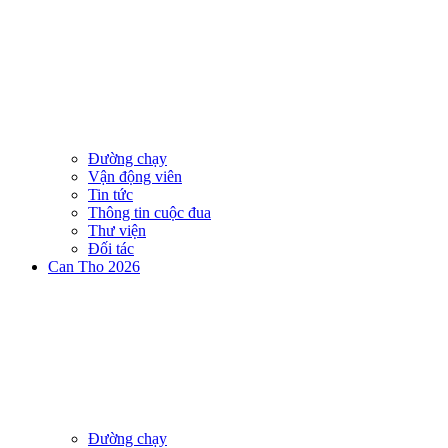
Đường chạy
Vận động viên
Tin tức
Thông tin cuộc đua
Thư viện
Đối tác
Can Tho 2026
Đường chạy