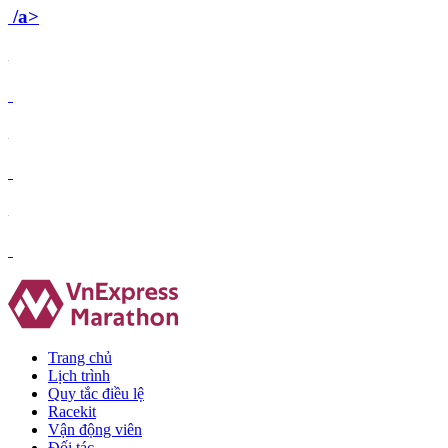
/a>
Trang chủ
Lịch trình
Quy tắc điều lệ
Racekit
Vận động viên
Đối tác