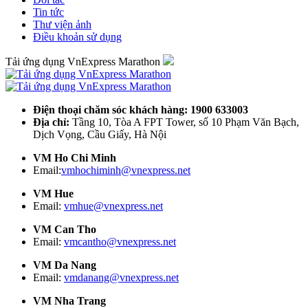
Tin tức
Thư viện ảnh
Điều khoản sử dụng
Tải ứng dụng VnExpress Marathon
Điện thoại chăm sóc khách hàng: 1900 633003
Địa chỉ:
Tầng 10, Tòa A FPT Tower, số 10 Phạm Văn Bạch,
Dịch Vọng, Cầu Giấy, Hà Nội
VM Ho Chi Minh
Email:
vmhochiminh@vnexpress.net
VM Hue
Email:
vmhue@vnexpress.net
VM Can Tho
Email:
vmcantho@vnexpress.net
VM Da Nang
Email:
vmdanang@vnexpress.net
VM Nha Trang