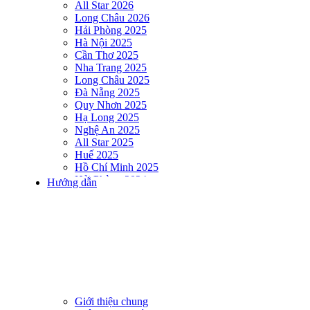
All Star 2026
Long Châu 2026
Hải Phòng 2025
Hà Nội 2025
Cần Thơ 2025
Nha Trang 2025
Long Châu 2025
Đà Nẵng 2025
Quy Nhơn 2025
Hạ Long 2025
Nghệ An 2025
All Star 2025
Huế 2025
Hồ Chí Minh 2025
Hải Phòng 2024
Hướng dẫn
DNSE AQUAMAN VIETNAM 2024
Hà Nội 2024
Hạ Long 2024
Nha Trang 2024
Đà Nẵng 2024
Quy Nhơn 2024
Huế 2024
Hồ Chí Minh 2024
Hải Phòng 2023
Giới thiệu chung
DNSE AQUAMAN VIETNAM 2023