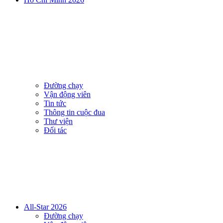
Đường chạy
Vận động viên
Tin tức
Thông tin cuộc đua
Thư viện
Đối tác
All-Star 2026
Đường chạy