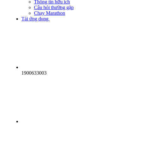
Thông tin hữu ích
Hà Nội 2023
Câu hỏi thường gặp
Hạ Long 2023
Chạy Marathon
Nha Trang 2023
Tải ứng dụng
Quy Nhơn 2023
Huế 2023
Hồ Chí Minh 2023
Hà Nội 2022
Nha Trang 2022
Hạ Long 2022
Quy Nhơn 2022
Huế 2022
Quy Nhơn 2020
Huế 2020
1900633003
Hà Nội 2020