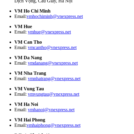
Dịch Vọng, Cầu Giấy, Hà Nội
VM Ho Chi Minh
Email:
vmhochiminh@vnexpress.net
VM Hue
Email:
vmhue@vnexpress.net
VM Can Tho
Email:
vmcantho@vnexpress.net
VM Da Nang
Email:
vmdanang@vnexpress.net
VM Nha Trang
Email:
vmnhatrang@vnexpress.net
VM Vung Tau
Email:
vmvungtau@vnexpress.net
VM Ha Noi
Email:
vmhanoi@vnexpress.net
VM Hai Phong
Email:
vmhaiphong@vnexpress.net