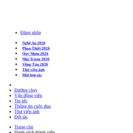
Đăng nhập
Nghệ An 2026
Phan Thiết 2026
Quy Nhơn 2026
Nha Trang 2026
Vũng Tàu 2026
Thư viện ảnh
Mời hợp tác
Đường chạy
Vận động viên
Tin tức
Thông tin cuộc đua
Thư viện ảnh
Đối tác
Trang chủ
Danh sách thành viên