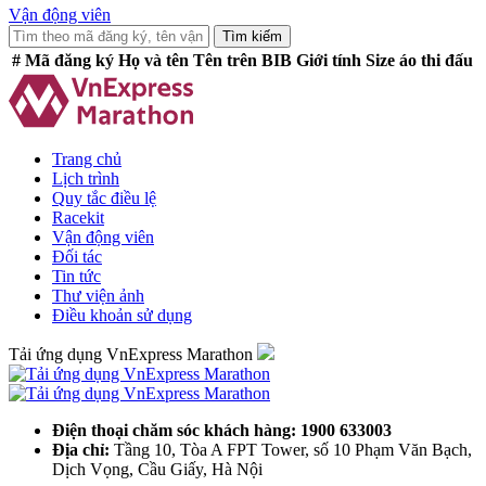
Vận động viên
Tìm kiếm
#
Mã đăng ký
Họ và tên
Tên trên BIB
Giới tính
Size áo thi đấu
Trang chủ
Lịch trình
Quy tắc điều lệ
Racekit
Vận động viên
Đối tác
Tin tức
Thư viện ảnh
Điều khoản sử dụng
Tải ứng dụng VnExpress Marathon
Điện thoại chăm sóc khách hàng: 1900 633003
Địa chỉ:
Tầng 10, Tòa A FPT Tower, số 10 Phạm Văn Bạch,
Dịch Vọng, Cầu Giấy, Hà Nội