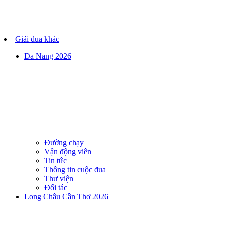
Giải đua khác
Da Nang 2026
Đường chạy
Vận động viên
Tin tức
Thông tin cuộc đua
Thư viện
Đối tác
Long Châu Cần Thơ 2026