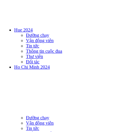
Hue 2024
Đường chạy
Vận động viên
Tin tức
Thông tin cuộc đua
Thư viện
Đối tác
Ho Chi Minh 2024
Đường chạy
Vận động viên
Tin tức