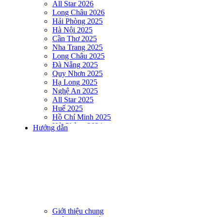
All Star 2026
Long Châu 2026
Hải Phòng 2025
Hà Nội 2025
Cần Thơ 2025
Nha Trang 2025
Long Châu 2025
Đà Nẵng 2025
Quy Nhơn 2025
Hạ Long 2025
Nghệ An 2025
All Star 2025
Huế 2025
Hồ Chí Minh 2025
Hải Phòng 2024
Hướng dẫn
DNSE AQUAMAN VIETNAM 2024
Hà Nội 2024
Hạ Long 2024
Nha Trang 2024
Đà Nẵng 2024
Quy Nhơn 2024
Huế 2024
Hồ Chí Minh 2024
Hải Phòng 2023
Giới thiệu chung
DNSE AQUAMAN VIETNAM 2023