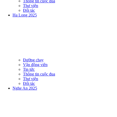
Thông tin cuộc đua
Thư viện
Đối tác
Ha Long 2025
Đường chạy
Vận động viên
Tin tức
Thông tin cuộc đua
Thư viện
Đối tác
Nghe An 2025