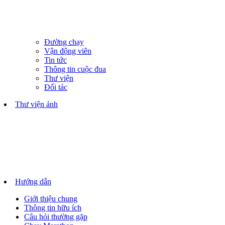
Đường chạy
Vận động viên
Tin tức
Thông tin cuộc đua
Thư viện
Đối tác
Thư viện ảnh
Hướng dẫn
Giới thiệu chung
Thông tin hữu ích
Câu hỏi thường gặp