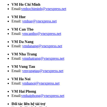
VM Ho Chi Minh
Email:
vmhochiminh@vnexpress.net
VM Hue
Email:
vmhue@vnexpress.net
VM Can Tho
Email:
vmcantho@vnexpress.net
VM Da Nang
Email:
vmdanang@vnexpress.net
VM Nha Trang
Email:
vmnhatrang@vnexpress.net
VM Vung Tau
Email:
vmvungtau@vnexpress.net
VM Ha Noi
Email:
vmhanoi@vnexpress.net
VM Hai Phong
Email:
vmhaiphong@vnexpress.net
Đối tác liên hệ tài trợ