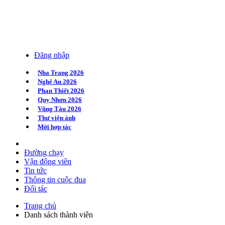
Đăng nhập
Nha Trang 2026
Nghệ An 2026
Phan Thiết 2026
Quy Nhơn 2026
Vũng Tàu 2026
Thư viện ảnh
Mời hợp tác
Đường chạy
Vận động viên
Tin tức
Thông tin cuộc đua
Đối tác
Trang chủ
Danh sách thành viên