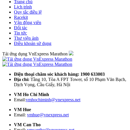
Trang chủ
Lịch trình
Quy tắc điều lệ
Racekit
Vận động viên
Đối tác
Tin tức
Thư viện ảnh
Điều khoản sử dụng
Tải ứng dụng VnExpress Marathon
Điện thoại chăm sóc khách hàng: 1900 633003
Địa chỉ:
Tầng 10, Tòa A FPT Tower, số 10 Phạm Văn Bạch,
Dịch Vọng, Cầu Giấy, Hà Nội
VM Ho Chi Minh
Email:
vmhochiminh@vnexpress.net
VM Hue
Email:
vmhue@vnexpress.net
VM Can Tho
Email:
vmcantho@vnexpress.net