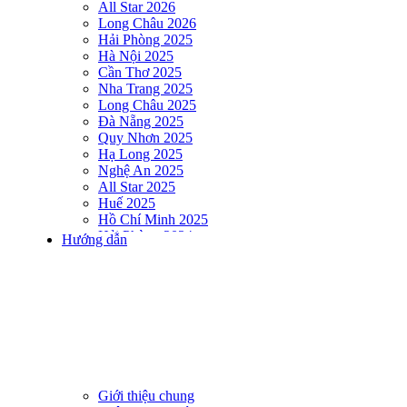
All Star 2026
Long Châu 2026
Hải Phòng 2025
Hà Nội 2025
Cần Thơ 2025
Nha Trang 2025
Long Châu 2025
Đà Nẵng 2025
Quy Nhơn 2025
Hạ Long 2025
Nghệ An 2025
All Star 2025
Huế 2025
Hồ Chí Minh 2025
Hải Phòng 2024
Hướng dẫn
DNSE AQUAMAN VIETNAM 2024
Hà Nội 2024
Hạ Long 2024
Nha Trang 2024
Đà Nẵng 2024
Quy Nhơn 2024
Huế 2024
Hồ Chí Minh 2024
Hải Phòng 2023
Giới thiệu chung
DNSE AQUAMAN VIETNAM 2023