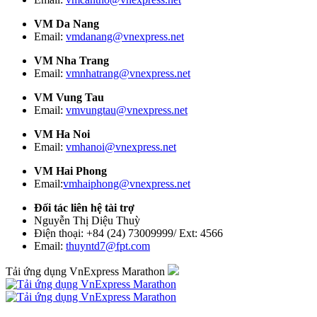
VM Da Nang
Email:
vmdanang@vnexpress.net
VM Nha Trang
Email:
vmnhatrang@vnexpress.net
VM Vung Tau
Email:
vmvungtau@vnexpress.net
VM Ha Noi
Email:
vmhanoi@vnexpress.net
VM Hai Phong
Email:
vmhaiphong@vnexpress.net
Đối tác liên hệ tài trợ
Nguyễn Thị Diệu Thuỳ
Điện thoại: +84 (24) 73009999/ Ext: 4566
Email:
thuyntd7@fpt.com
Tải ứng dụng VnExpress Marathon