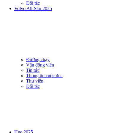
Đối tác
Volvo All-Star 2025
Đường chạy
Vận động viên
Tin tức
Thông tin cuộc đua
Thư viện
Đối tác
Hue 2025