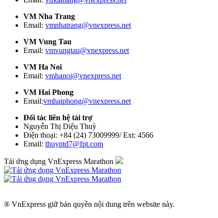
VM Nha Trang
Email:
vmnhatrang@vnexpress.net
VM Vung Tau
Email:
vmvungtau@vnexpress.net
VM Ha Noi
Email:
vmhanoi@vnexpress.net
VM Hai Phong
Email:
vmhaiphong@vnexpress.net
Đối tác liên hệ tài trợ
Nguyễn Thị Diệu Thuỳ
Điện thoại: +84 (24) 73009999/ Ext: 4566
Email:
thuyntd7@fpt.com
Tải ứng dụng VnExpress Marathon
® VnExpress giữ bản quyền nội dung trên website này.