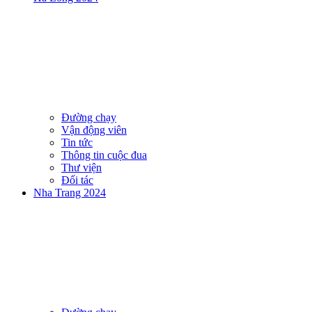
Đường chạy
Vận động viên
Tin tức
Thông tin cuộc đua
Thư viện
Đối tác
Nha Trang 2024