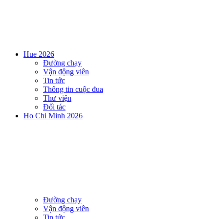
Hue 2026
Đường chạy
Vận động viên
Tin tức
Thông tin cuộc đua
Thư viện
Đối tác
Ho Chi Minh 2026
Đường chạy
Vận động viên
Tin tức