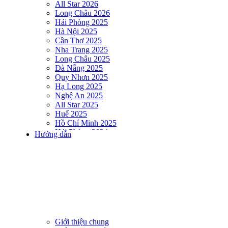
All Star 2026
Long Châu 2026
Hải Phòng 2025
Hà Nội 2025
Cần Thơ 2025
Nha Trang 2025
Long Châu 2025
Đà Nẵng 2025
Quy Nhơn 2025
Hạ Long 2025
Nghệ An 2025
All Star 2025
Huế 2025
Hồ Chí Minh 2025
Hải Phòng 2024
Hướng dẫn
DNSE AQUAMAN VIETNAM 2024
Hà Nội 2024
Hạ Long 2024
Nha Trang 2024
Đà Nẵng 2024
Quy Nhơn 2024
Huế 2024
Hồ Chí Minh 2024
Hải Phòng 2023
Giới thiệu chung
DNSE AQUAMAN VIETNAM 2023