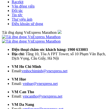
Racekit
Vận động viên
Đối tác
Tin tức
Thư viện ảnh
Điều khoản sử dụng
Tải ứng dụng VnExpress Marathon
Điện thoại chăm sóc khách hàng: 1900 633003
Địa chỉ:
Tầng 10, Tòa A FPT Tower, số 10 Phạm Văn Bạch,
Dịch Vọng, Cầu Giấy, Hà Nội
VM Ho Chi Minh
Email:
vmhochiminh@vnexpress.net
VM Hue
Email:
vmhue@vnexpress.net
VM Can Tho
Email:
vmcantho@vnexpress.net
VM Da Nang
Email:
vmdanang@vnexpress.net