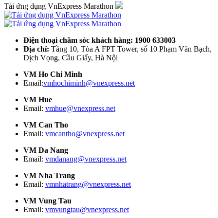
Tải ứng dụng VnExpress Marathon
Điện thoại chăm sóc khách hàng: 1900 633003
Địa chỉ:
Tầng 10, Tòa A FPT Tower, số 10 Phạm Văn Bạch,
Dịch Vọng, Cầu Giấy, Hà Nội
VM Ho Chi Minh
Email:
vmhochiminh@vnexpress.net
VM Hue
Email:
vmhue@vnexpress.net
VM Can Tho
Email:
vmcantho@vnexpress.net
VM Da Nang
Email:
vmdanang@vnexpress.net
VM Nha Trang
Email:
vmnhatrang@vnexpress.net
VM Vung Tau
Email:
vmvungtau@vnexpress.net