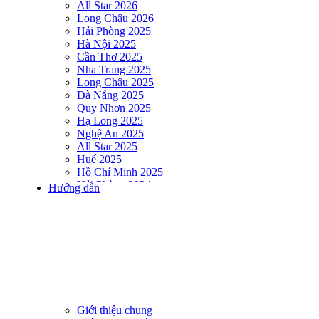
All Star 2026
Long Châu 2026
Hải Phòng 2025
Hà Nội 2025
Cần Thơ 2025
Nha Trang 2025
Long Châu 2025
Đà Nẵng 2025
Quy Nhơn 2025
Hạ Long 2025
Nghệ An 2025
All Star 2025
Huế 2025
Hồ Chí Minh 2025
Hải Phòng 2024
Hướng dẫn
DNSE AQUAMAN VIETNAM 2024
Hà Nội 2024
Hạ Long 2024
Nha Trang 2024
Đà Nẵng 2024
Quy Nhơn 2024
Huế 2024
Hồ Chí Minh 2024
Hải Phòng 2023
Giới thiệu chung
DNSE AQUAMAN VIETNAM 2023