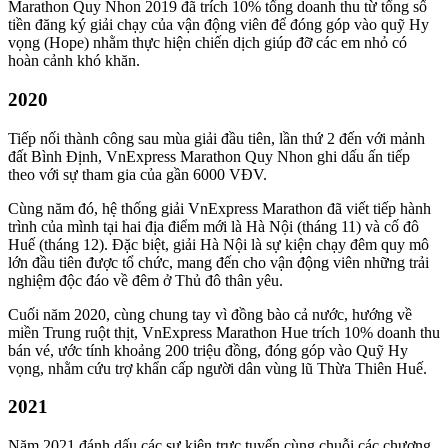
Marathon Quy Nhon 2019 đã trích 10% tổng doanh thu từ tổng số
tiền đăng ký giải chạy của vận động viên để đóng góp vào quỹ Hy
vọng (Hope) nhằm thực hiện chiến dịch giúp đỡ các em nhỏ có
hoàn cảnh khó khăn.
2020
Tiếp nối thành công sau mùa giải đầu tiên, lần thứ 2 đến với mảnh
đất Bình Định, VnExpress Marathon Quy Nhon ghi dấu ấn tiếp
theo với sự tham gia của gần 6000 VĐV.
Cùng năm đó, hệ thống giải VnExpress Marathon đã viết tiếp hành
trình của mình tại hai địa điểm mới là Hà Nội (tháng 11) và cố đô
Huế (tháng 12). Đặc biệt, giải Hà Nội là sự kiện chạy đêm quy mô
lớn đầu tiên được tổ chức, mang đến cho vận động viên những trải
nghiệm độc đáo về đêm ở Thủ đô thân yêu.
Cuối năm 2020, cùng chung tay vì đồng bào cả nước, hướng về
miền Trung ruột thịt, VnExpress Marathon Hue trích 10% doanh thu
bán vé, ước tính khoảng 200 triệu đồng, đóng góp vào Quỹ Hy
vọng, nhằm cứu trợ khẩn cấp người dân vùng lũ Thừa Thiên Huế.
2021
Năm 2021 đánh dấu các sự kiện trực tuyến cùng chuỗi các chương