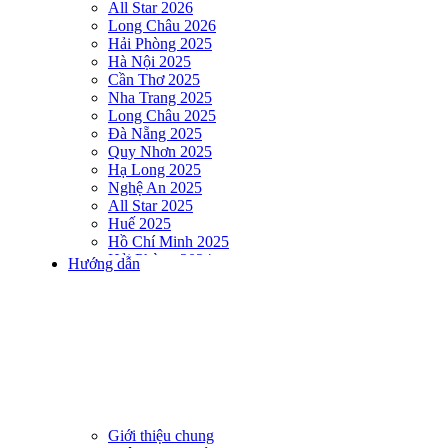
All Star 2026
Long Châu 2026
Hải Phòng 2025
Hà Nội 2025
Cần Thơ 2025
Nha Trang 2025
Long Châu 2025
Đà Nẵng 2025
Quy Nhơn 2025
Hạ Long 2025
Nghệ An 2025
All Star 2025
Huế 2025
Hồ Chí Minh 2025
Hải Phòng 2024
Hướng dẫn
DNSE AQUAMAN VIETNAM 2024
Hà Nội 2024
Hạ Long 2024
Nha Trang 2024
Đà Nẵng 2024
Quy Nhơn 2024
Huế 2024
Hồ Chí Minh 2024
Hải Phòng 2023
Giới thiệu chung
DNSE AQUAMAN VIETNAM 2023