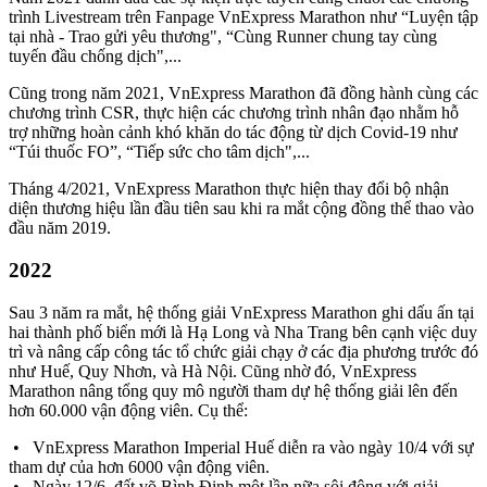
trình Livestream trên Fanpage VnExpress Marathon như “Luyện tập
tại nhà - Trao gửi yêu thương", “Cùng Runner chung tay cùng
tuyến đầu chống dịch",...
Cũng trong năm 2021, VnExpress Marathon đã đồng hành cùng các
chương trình CSR, thực hiện các chương trình nhân đạo nhằm hỗ
trợ những hoàn cảnh khó khăn do tác động từ dịch Covid-19 như
“Túi thuốc FO”, “Tiếp sức cho tâm dịch",...
Tháng 4/2021, VnExpress Marathon thực hiện thay đổi bộ nhận
diện thương hiệu lần đầu tiên sau khi ra mắt cộng đồng thể thao vào
đầu năm 2019.
2022
Sau 3 năm ra mắt, hệ thống giải VnExpress Marathon ghi dấu ấn tại
hai thành phố biển mới là Hạ Long và Nha Trang bên cạnh việc duy
trì và nâng cấp công tác tổ chức giải chạy ở các địa phương trước đó
như Huế, Quy Nhơn, và Hà Nội. Cũng nhờ đó, VnExpress
Marathon nâng tổng quy mô người tham dự hệ thống giải lên đến
hơn 60.000 vận động viên. Cụ thể:
• VnExpress Marathon Imperial Huế diễn ra vào ngày 10/4 với sự
tham dự của hơn 6000 vận động viên.
• Ngày 12/6, đất võ Bình Định một lần nữa sôi động với giải