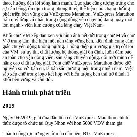
thao, hướng đến lối sống lành mạnh. Lục giác cũng tượng trưng cho
sự cân bằng, ổn định trong phong thuỷ, thể hiện cho chặng đường
phát triển bền vững của VnExpress Marathon. VnExpress Marathon
trân quý từng cá nhân trong cộng đồng yêu chạy bộ đang ngày một
lớn mạnh - viên kim cương của làng chạy Việt Nam.
Khối chữ VM xếp đan xen với hình ảnh nét đứt trong chữ M và chữ
V ở trung tâm: thể hiện một nền tảng vững bền, kiên định cùng cảm
giác chuyển động không ngừng. Thông điệp giữ vững giá trị cốt lõi
của VM: sự uy tín, chất lượng hệ thống giải ổn định, luôn đảm bảo
an toàn cho vận động viên, sẵn sàng chuyển động, đổi mới mình để
nâng cao chất lượng giải. Font chữ VnExpress Marathon được giữ
nguyên so với bản cũ, là bản sắc thương hiệu trong nhiều năm. Việc
sắp xếp chữ trong logo kết hợp với biểu tượng bên trái trở thành 1
khối bền vững và cân đối.
Hành trình phát triển
2019
Ngày 9/6/2019, giải đua đầu tiên của VnExpress Marathon chính
thức được tổ chức tại Quy Nhơn với hơn 5000 VĐV tham gia.
Thành công rực rỡ ngay từ mùa đầu tiên, BTC VnExpress