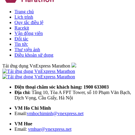
Trang chủ
Lịch trình
Quy tắc điều lệ
Racekit
Vận động viên
Đối tác
Tin tức
Thư viện ảnh
Điều khoản sử dụng
Tải ứng dụng VnExpress Marathon
Điện thoại chăm sóc khách hàng: 1900 633003
Địa chỉ:
Tầng 10, Tòa A FPT Tower, số 10 Phạm Văn Bạch,
Dịch Vọng, Cầu Giấy, Hà Nội
VM Ho Chi Minh
Email:
vmhochiminh@vnexpress.net
VM Hue
Email:
vmhue@vnexpress.net