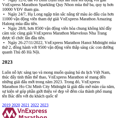
VnExpress Marathon Sparkling Quy Nhon mùa thứ ba, quy tụ hơn
10000 VĐV tham gia.
• Ngày 24/7, Hạ Long ngập tràn sắc nắng từ màu áo đấu của hơn
11000 vận động viên tham dự giải VnExpress Marathon Amazing
Halong mùa đầu tiên.
• Ngày 28/8, hơn 8500 vận động viên hòa chung không khí đầy
cảm xúc cùng giải VnExpress Marathon Marvelous Nha Trang
được tổ chức lần đầu tiên.
• Ngày 26-27/11/2022, VnExpress Marathon Hanoi Midnight mùa
thứ 2, đồng hành với 9500 vận động viên thắp sáng các con đường
quanh Thủ đô Hà Nội.
2023
Luôn nỗ lực sáng tạo và mong muốn quảng bá du lịch Việt Nam,
thúc đẩy tinh thần thể thao, VnExpress Marathon sẽ mang đến
những giải đấu mới trong năm 2023. Trong đó, VnExpress
Marathon Ho Chi Minh City Midnight là giải đấu mở màn của năm,
sự kiện sẽ góp phần giới thiệu vẻ đẹp về đêm của thành phố mang
tên Bác đến với du khách quốc tế
2019
2020
2021
2022
2023