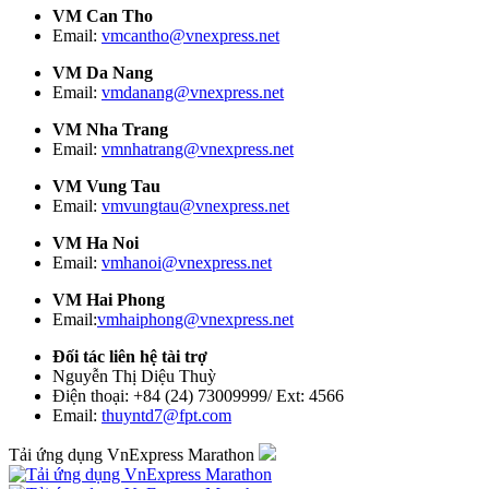
VM Can Tho
Email:
vmcantho@vnexpress.net
VM Da Nang
Email:
vmdanang@vnexpress.net
VM Nha Trang
Email:
vmnhatrang@vnexpress.net
VM Vung Tau
Email:
vmvungtau@vnexpress.net
VM Ha Noi
Email:
vmhanoi@vnexpress.net
VM Hai Phong
Email:
vmhaiphong@vnexpress.net
Đối tác liên hệ tài trợ
Nguyễn Thị Diệu Thuỳ
Điện thoại: +84 (24) 73009999/ Ext: 4566
Email:
thuyntd7@fpt.com
Tải ứng dụng VnExpress Marathon