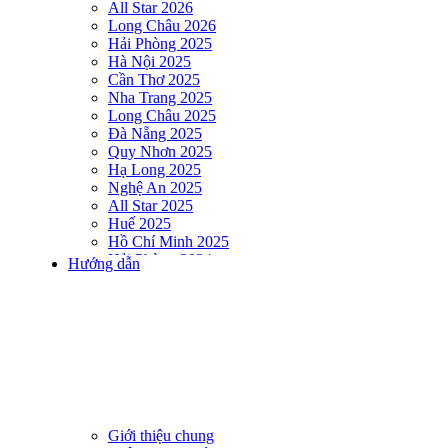
All Star 2026
Long Châu 2026
Hải Phòng 2025
Hà Nội 2025
Cần Thơ 2025
Nha Trang 2025
Long Châu 2025
Đà Nẵng 2025
Quy Nhơn 2025
Hạ Long 2025
Nghệ An 2025
All Star 2025
Huế 2025
Hồ Chí Minh 2025
Hải Phòng 2024
Hướng dẫn
DNSE AQUAMAN VIETNAM 2024
Hà Nội 2024
Hạ Long 2024
Nha Trang 2024
Đà Nẵng 2024
Quy Nhơn 2024
Huế 2024
Hồ Chí Minh 2024
Hải Phòng 2023
Giới thiệu chung
DNSE AQUAMAN VIETNAM 2023