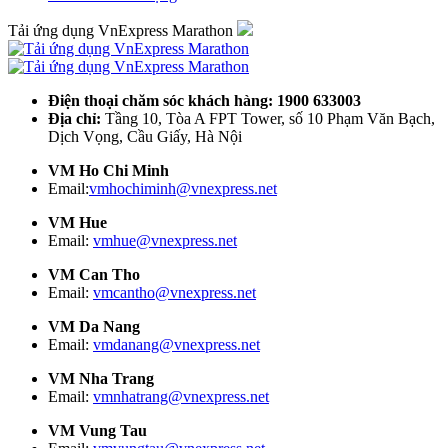
Tải ứng dụng VnExpress Marathon
Điện thoại chăm sóc khách hàng: 1900 633003
Địa chỉ:
Tầng 10, Tòa A FPT Tower, số 10 Phạm Văn Bạch,
Dịch Vọng, Cầu Giấy, Hà Nội
VM Ho Chi Minh
Email:
vmhochiminh@vnexpress.net
VM Hue
Email:
vmhue@vnexpress.net
VM Can Tho
Email:
vmcantho@vnexpress.net
VM Da Nang
Email:
vmdanang@vnexpress.net
VM Nha Trang
Email:
vmnhatrang@vnexpress.net
VM Vung Tau