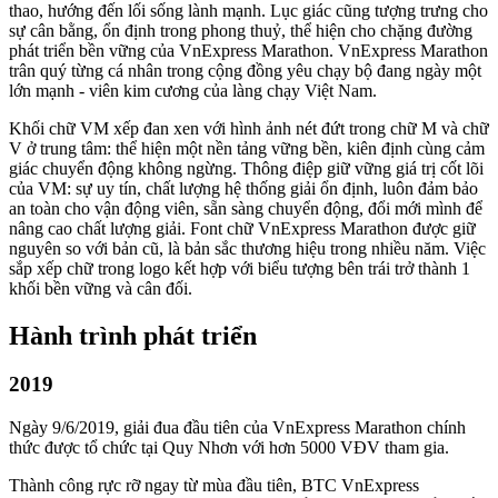
thao, hướng đến lối sống lành mạnh. Lục giác cũng tượng trưng cho
sự cân bằng, ổn định trong phong thuỷ, thể hiện cho chặng đường
phát triển bền vững của VnExpress Marathon. VnExpress Marathon
trân quý từng cá nhân trong cộng đồng yêu chạy bộ đang ngày một
lớn mạnh - viên kim cương của làng chạy Việt Nam.
Khối chữ VM xếp đan xen với hình ảnh nét đứt trong chữ M và chữ
V ở trung tâm: thể hiện một nền tảng vững bền, kiên định cùng cảm
giác chuyển động không ngừng. Thông điệp giữ vững giá trị cốt lõi
của VM: sự uy tín, chất lượng hệ thống giải ổn định, luôn đảm bảo
an toàn cho vận động viên, sẵn sàng chuyển động, đổi mới mình để
nâng cao chất lượng giải. Font chữ VnExpress Marathon được giữ
nguyên so với bản cũ, là bản sắc thương hiệu trong nhiều năm. Việc
sắp xếp chữ trong logo kết hợp với biểu tượng bên trái trở thành 1
khối bền vững và cân đối.
Hành trình phát triển
2019
Ngày 9/6/2019, giải đua đầu tiên của VnExpress Marathon chính
thức được tổ chức tại Quy Nhơn với hơn 5000 VĐV tham gia.
Thành công rực rỡ ngay từ mùa đầu tiên, BTC VnExpress