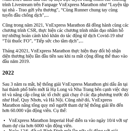
trình Livestream trên Fanpage VnExpress Marathon như “Luyện tập
tại nhà - Trao gửi yêu thương", “Cùng Runner chung tay cùng
tuyến đầu chống dịch",...
Cũng trong năm 2021, VnExpress Marathon đã đồng hành cùng các
chương trình CSR, thực hiện các chương trình nhân đạo nhằm hỗ
trợ những hoàn cảnh khó khăn do tác động từ dịch Covid-19 như
“Túi thuốc FO”, “Tiếp sức cho tâm dịch",...
Tháng 4/2021, VnExpress Marathon thực hiện thay đổi bộ nhận
diện thương hiệu lần đầu tiên sau khi ra mắt cộng đồng thể thao vào
đầu năm 2019.
2022
Sau 3 năm ra mắt, hệ thống giải VnExpress Marathon ghi dấu ấn tại
hai thành phố biển mới là Hạ Long và Nha Trang bên cạnh việc duy
trì và nâng cấp công tác tổ chức giải chạy ở các địa phương trước đó
như Huế, Quy Nhơn, và Hà Nội. Cũng nhờ đó, VnExpress
Marathon nâng tổng quy mô người tham dự hệ thống giải lên đến
hơn 60.000 vận động viên. Cụ thể:
• VnExpress Marathon Imperial Huế diễn ra vào ngày 10/4 với sự
tham dự của hơn 6000 vận động viên.
• Ngày 12/6, đất võ Bình Định một lần nữa sôi động với giải