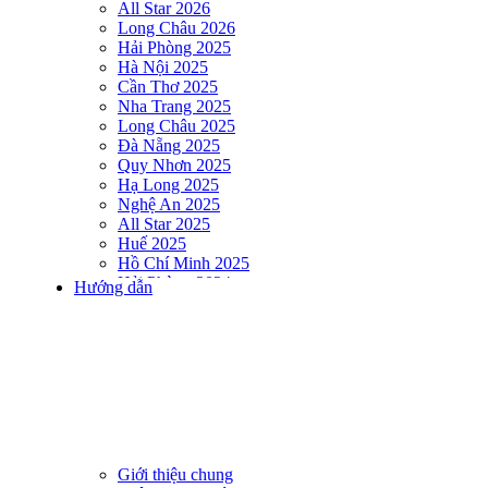
All Star 2026
Long Châu 2026
Hải Phòng 2025
Hà Nội 2025
Cần Thơ 2025
Nha Trang 2025
Long Châu 2025
Đà Nẵng 2025
Quy Nhơn 2025
Hạ Long 2025
Nghệ An 2025
All Star 2025
Huế 2025
Hồ Chí Minh 2025
Hải Phòng 2024
Hướng dẫn
DNSE AQUAMAN VIETNAM 2024
Hà Nội 2024
Hạ Long 2024
Nha Trang 2024
Đà Nẵng 2024
Quy Nhơn 2024
Huế 2024
Hồ Chí Minh 2024
Hải Phòng 2023
Giới thiệu chung
DNSE AQUAMAN VIETNAM 2023