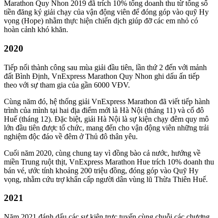
Marathon Quy Nhon 2019 đã trích 10% tổng doanh thu từ tổng số
tiền đăng ký giải chạy của vận động viên để đóng góp vào quỹ Hy
vọng (Hope) nhằm thực hiện chiến dịch giúp đỡ các em nhỏ có
hoàn cảnh khó khăn.
2020
Tiếp nối thành công sau mùa giải đầu tiên, lần thứ 2 đến với mảnh
đất Bình Định, VnExpress Marathon Quy Nhon ghi dấu ấn tiếp
theo với sự tham gia của gần 6000 VĐV.
Cùng năm đó, hệ thống giải VnExpress Marathon đã viết tiếp hành
trình của mình tại hai địa điểm mới là Hà Nội (tháng 11) và cố đô
Huế (tháng 12). Đặc biệt, giải Hà Nội là sự kiện chạy đêm quy mô
lớn đầu tiên được tổ chức, mang đến cho vận động viên những trải
nghiệm độc đáo về đêm ở Thủ đô thân yêu.
Cuối năm 2020, cùng chung tay vì đồng bào cả nước, hướng về
miền Trung ruột thịt, VnExpress Marathon Hue trích 10% doanh thu
bán vé, ước tính khoảng 200 triệu đồng, đóng góp vào Quỹ Hy
vọng, nhằm cứu trợ khẩn cấp người dân vùng lũ Thừa Thiên Huế.
2021
Năm 2021 đánh dấu các sự kiện trực tuyến cùng chuỗi các chương