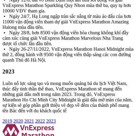
VnExpress Marathon Sparkling Quy Nhon mùa thứ ba, quy tụ hơn
10000 VĐV tham gia.
• Ngày 24/7, Hạ Long ngập tràn sắc nắng từ màu áo đấu của hơn
11000 vận động viên tham dự giải VnExpress Marathon Amazing
Halong mùa đầu tiên.
• Ngày 28/8, hơn 8500 vận động viên hòa chung không khí đầy
cảm xúc cùng giải VnExpress Marathon Marvelous Nha Trang
được tổ chức lần đầu tiên.
• Ngày 26-27/11/2022, VnExpress Marathon Hanoi Midnight mùa
thứ 2, đồng hành với 9500 vận động viên thắp sáng các con đường
quanh Thủ đô Hà Nội.
2023
Luôn nỗ lực sáng tạo và mong muốn quảng bá du lịch Việt Nam,
thúc đẩy tinh thần thể thao, VnExpress Marathon sẽ mang đến
những giải đấu mới trong năm 2023. Trong đó, VnExpress
Marathon Ho Chi Minh City Midnight là giải đấu mở màn của năm,
sự kiện sẽ góp phần giới thiệu vẻ đẹp về đêm của thành phố mang
tên Bác đến với du khách quốc tế
2019
2020
2021
2022
2023