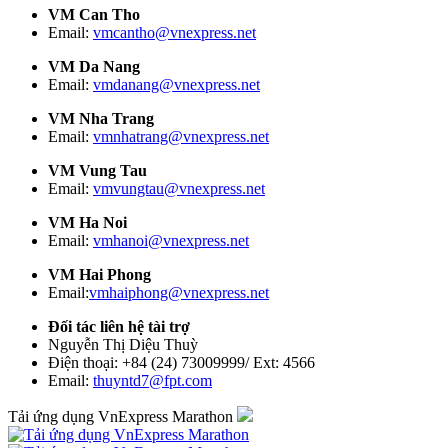
VM Can Tho
Email:
vmcantho@vnexpress.net
VM Da Nang
Email:
vmdanang@vnexpress.net
VM Nha Trang
Email:
vmnhatrang@vnexpress.net
VM Vung Tau
Email:
vmvungtau@vnexpress.net
VM Ha Noi
Email:
vmhanoi@vnexpress.net
VM Hai Phong
Email:
vmhaiphong@vnexpress.net
Đối tác liên hệ tài trợ
Nguyễn Thị Diệu Thuỳ
Điện thoại: +84 (24) 73009999/ Ext: 4566
Email:
thuyntd7@fpt.com
Tải ứng dụng VnExpress Marathon