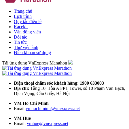
Trang chủ
Lịch trình
Quy tắc điều lệ
Racekit
Vận động viên
Đối tác
Tin tức
Thư viện ảnh
Điều khoản sử dụng
Tải ứng dụng VnExpress Marathon
Điện thoại chăm sóc khách hàng: 1900 633003
Địa chỉ:
Tầng 10, Tòa A FPT Tower, số 10 Phạm Văn Bạch,
Dịch Vọng, Cầu Giấy, Hà Nội
VM Ho Chi Minh
Email:
vmhochiminh@vnexpress.net
VM Hue
Email:
vmhue@vnexpress.net