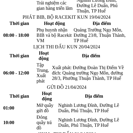
Nghinh Lương Đình,
Trải nghiệm các
Đường Lê Duẩn, Phú
gian hàng triển lãm
Thuận, TP Huế
PHÁT BIB, BỘ RACEKIT KUN 19/04/2024
Thời gian
Hoạt động
Địa điểm
Phụ huynh nhận
Quảng Trường Ngọ Môn,
08:00 - 18:00
BIB và bộ Racekit
Đường 23/8, Thuận Thành,
VM
TP Huế
LỊCH THI ĐẤU KUN 20/04/2024
Hoạt
Thời gian
Địa điểm
động
Tập
Xuất phát: Đường Đoàn Thị Điểm Về
Trung,
06:00 - 12:00
đích: Quảng trường Ngọ Môn, đường
Xuất
28/3, Phường Thuận Thành, TP Huế
phát
GỬI ĐỒ 21/04/2024
Hoạt
Thời gian
Địa điểm
động
Mở quầy
Nghinh Lương Đình, Đường Lê
01:00
gửi đồ
Duẩn, Phú Thuận, TP Huế
Đóng
Nghinh Lương Đình, Đường Lê
10:00
quầy trả
Duẩn, Phú Thuận, TP Huế
đồ