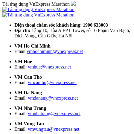
Tải ứng dụng VnExpress Marathon
Điện thoại chăm sóc khách hàng: 1900 633003
Địa chỉ:
Tầng 10, Tòa A FPT Tower, số 10 Phạm Văn Bạch,
Dịch Vọng, Cầu Giấy, Hà Nội
VM Ho Chi Minh
Email:
vmhochiminh@vnexpress.net
VM Hue
Email:
vmhue@vnexpress.net
VM Can Tho
Email:
vmcantho@vnexpress.net
VM Da Nang
Email:
vmdanang@vnexpress.net
VM Nha Trang
Email:
vmnhatrang@vnexpress.net
VM Vung Tau
Email:
vmvungtau@vnexpress.net