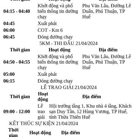
Khởi động và phổ
Phu Văn Lâu, Đường Lê
04:15 - 04:40
biến thông tin đường
Duẩn, Phú Thuận, TP
chạy
Huế
04:45
Xuất phát
06:00
COT - Km 6
06:45
Đóng đường chạy
5KM - THI ĐẤU 21/04/2024
Thời gian
Hoạt động
Địa điểm
Khởi động và phổ
Phu Văn Lâu, Đường Lê
04:50 - 04:55
biến thông tin đường
Duẩn, Phú Thuận, TP
chạy
Huế
05:00
Xuất phát
06:15
Đóng đường chạy
LỄ TRAO GIẢI 21/04/2024
Hoạt
Thời gian
Địa điểm
động
Lễ
Hội trường tầng 1, Khu nhà 4 tầng, Khách
09:00 - 12:00
trao
sạn Duy Tân, 12 Hùng Vương, TP Huế,
giải
tỉnh Thừa Thiên Huế
KẾT THÚC SỰ KIỆN 21/04/2024
Thời
Hoạt động
Địa điểm
gian