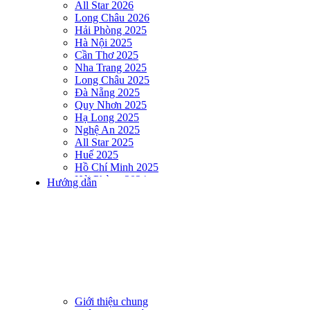
All Star 2026
Long Châu 2026
Hải Phòng 2025
Hà Nội 2025
Cần Thơ 2025
Nha Trang 2025
Long Châu 2025
Đà Nẵng 2025
Quy Nhơn 2025
Hạ Long 2025
Nghệ An 2025
All Star 2025
Huế 2025
Hồ Chí Minh 2025
Hải Phòng 2024
Hướng dẫn
DNSE AQUAMAN VIETNAM 2024
Hà Nội 2024
Hạ Long 2024
Nha Trang 2024
Đà Nẵng 2024
Quy Nhơn 2024
Huế 2024
Hồ Chí Minh 2024
Hải Phòng 2023
Giới thiệu chung
DNSE AQUAMAN VIETNAM 2023