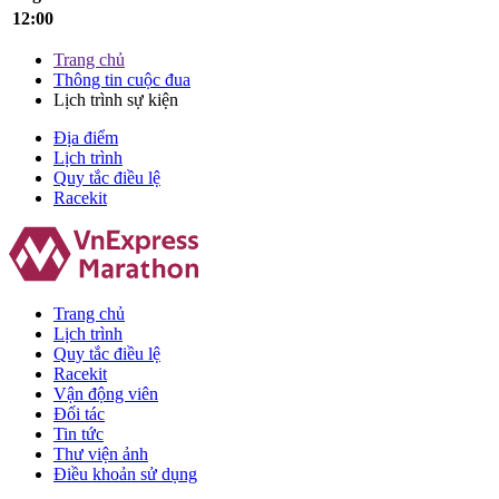
12:00
Trang chủ
Thông tin cuộc đua
Lịch trình sự kiện
Địa điểm
Lịch trình
Quy tắc điều lệ
Racekit
Trang chủ
Lịch trình
Quy tắc điều lệ
Racekit
Vận động viên
Đối tác
Tin tức
Thư viện ảnh
Điều khoản sử dụng