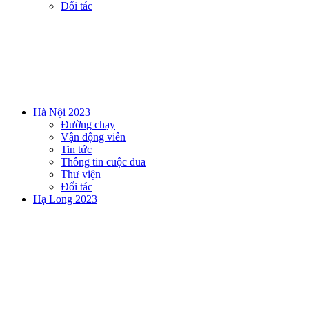
Đối tác
Hà Nội 2023
Đường chạy
Vận động viên
Tin tức
Thông tin cuộc đua
Thư viện
Đối tác
Hạ Long 2023