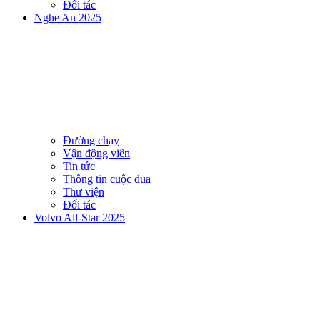
Đối tác
Nghe An 2025
Đường chạy
Vận động viên
Tin tức
Thông tin cuộc đua
Thư viện
Đối tác
Volvo All-Star 2025