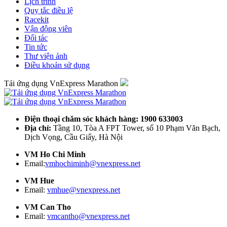
Lịch trình
Quy tắc điều lệ
Racekit
Vận động viên
Đối tác
Tin tức
Thư viện ảnh
Điều khoản sử dụng
Tải ứng dụng VnExpress Marathon
Điện thoại chăm sóc khách hàng: 1900 633003
Địa chỉ:
Tầng 10, Tòa A FPT Tower, số 10 Phạm Văn Bạch,
Dịch Vọng, Cầu Giấy, Hà Nội
VM Ho Chi Minh
Email:
vmhochiminh@vnexpress.net
VM Hue
Email:
vmhue@vnexpress.net
VM Can Tho
Email:
vmcantho@vnexpress.net