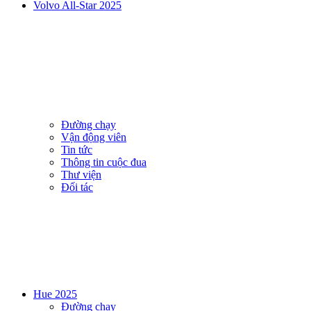
Volvo All-Star 2025
Đường chạy
Vận động viên
Tin tức
Thông tin cuộc đua
Thư viện
Đối tác
Hue 2025
Đường chạy