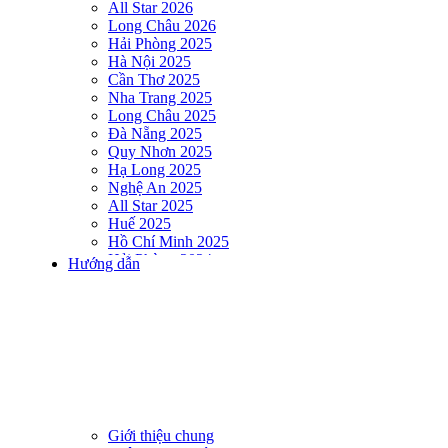
All Star 2026
Long Châu 2026
Hải Phòng 2025
Hà Nội 2025
Cần Thơ 2025
Nha Trang 2025
Long Châu 2025
Đà Nẵng 2025
Quy Nhơn 2025
Hạ Long 2025
Nghệ An 2025
All Star 2025
Huế 2025
Hồ Chí Minh 2025
Hải Phòng 2024
Hướng dẫn
DNSE AQUAMAN VIETNAM 2024
Hà Nội 2024
Hạ Long 2024
Nha Trang 2024
Đà Nẵng 2024
Quy Nhơn 2024
Huế 2024
Hồ Chí Minh 2024
Hải Phòng 2023
Giới thiệu chung
DNSE AQUAMAN VIETNAM 2023