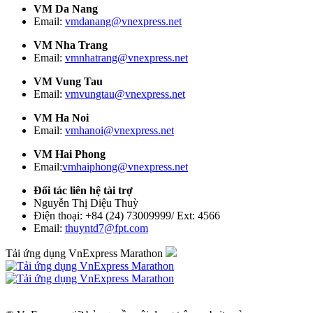
VM Da Nang
Email:
vmdanang@vnexpress.net
VM Nha Trang
Email:
vmnhatrang@vnexpress.net
VM Vung Tau
Email:
vmvungtau@vnexpress.net
VM Ha Noi
Email:
vmhanoi@vnexpress.net
VM Hai Phong
Email:
vmhaiphong@vnexpress.net
Đối tác liên hệ tài trợ
Nguyễn Thị Diệu Thuỳ
Điện thoại: +84 (24) 73009999/ Ext: 4566
Email:
thuyntd7@fpt.com
Tải ứng dụng VnExpress Marathon