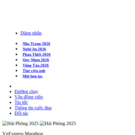
Đăng nhập
Nha Trang 2026
Nghệ An 2026
Phan Thiết 2026
Quy Nhơn 2026
Vũng Tàu 2026
Thư viện ảnh
Mời hợp tác
Đường chạy
Vận động viên
Tin tức
Thông tin cuộc đua
Đối tác
VnExpress Marathon