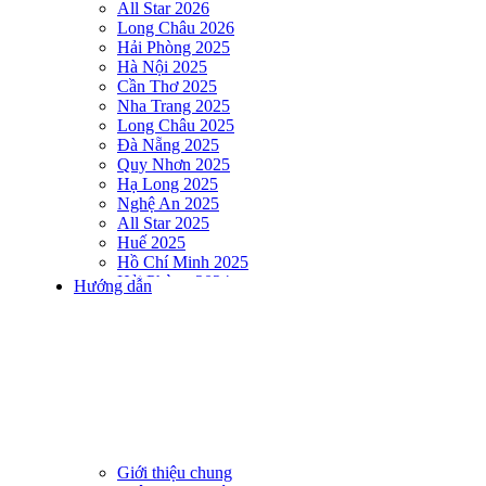
All Star 2026
Long Châu 2026
Hải Phòng 2025
Hà Nội 2025
Cần Thơ 2025
Nha Trang 2025
Long Châu 2025
Đà Nẵng 2025
Quy Nhơn 2025
Hạ Long 2025
Nghệ An 2025
All Star 2025
Huế 2025
Hồ Chí Minh 2025
Hải Phòng 2024
Hướng dẫn
DNSE AQUAMAN VIETNAM 2024
Hà Nội 2024
Hạ Long 2024
Nha Trang 2024
Đà Nẵng 2024
Quy Nhơn 2024
Huế 2024
Hồ Chí Minh 2024
Hải Phòng 2023
Giới thiệu chung
DNSE AQUAMAN VIETNAM 2023