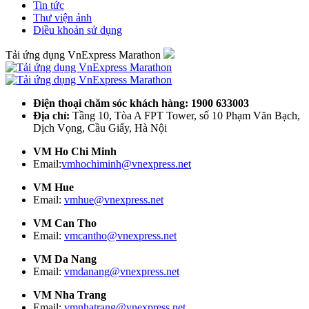
Tin tức
Thư viện ảnh
Điều khoản sử dụng
Tải ứng dụng VnExpress Marathon
Điện thoại chăm sóc khách hàng: 1900 633003
Địa chỉ:
Tầng 10, Tòa A FPT Tower, số 10 Phạm Văn Bạch,
Dịch Vọng, Cầu Giấy, Hà Nội
VM Ho Chi Minh
Email:
vmhochiminh@vnexpress.net
VM Hue
Email:
vmhue@vnexpress.net
VM Can Tho
Email:
vmcantho@vnexpress.net
VM Da Nang
Email:
vmdanang@vnexpress.net
VM Nha Trang
Email:
vmnhatrang@vnexpress.net