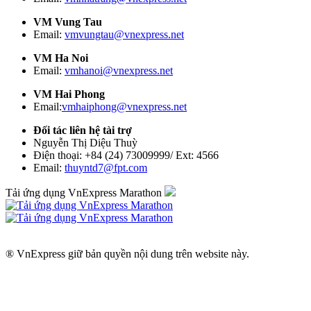
VM Vung Tau
Email:
vmvungtau@vnexpress.net
VM Ha Noi
Email:
vmhanoi@vnexpress.net
VM Hai Phong
Email:
vmhaiphong@vnexpress.net
Đối tác liên hệ tài trợ
Nguyễn Thị Diệu Thuỳ
Điện thoại: +84 (24) 73009999/ Ext: 4566
Email:
thuyntd7@fpt.com
Tải ứng dụng VnExpress Marathon
® VnExpress giữ bản quyền nội dung trên website này.