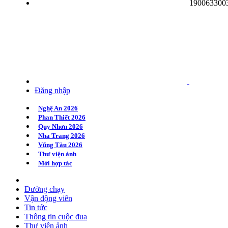
190063300
Quy Nhơn 2020
Huế 2020
Hà Nội 2020
Đăng nhập
Nghệ An 2026
Phan Thiết 2026
Quy Nhơn 2026
Nha Trang 2026
Vũng Tàu 2026
Thư viện ảnh
Mời hợp tác
Đường chạy
Vận động viên
Tin tức
Thông tin cuộc đua
Thư viện ảnh