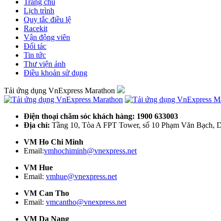
Trang chủ
Lịch trình
Quy tắc điều lệ
Racekit
Vận động viên
Đối tác
Tin tức
Thư viện ảnh
Điều khoản sử dụng
Tải ứng dụng VnExpress Marathon
Điện thoại chăm sóc khách hàng: 1900 633003
Địa chỉ:
Tầng 10, Tòa A FPT Tower, số 10 Phạm Văn Bạch, D
VM Ho Chi Minh
Email:
vmhochiminh@vnexpress.net
VM Hue
Email:
vmhue@vnexpress.net
VM Can Tho
Email:
vmcantho@vnexpress.net
VM Da Nang