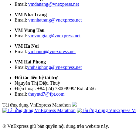
Email:
vmdanang@vnexpress.net
VM Nha Trang
Email:
vmnhatrang@vnexpress.net
VM Vung Tau
Email:
vmvungtau@vnexpress.net
VM Ha Noi
Email:
vmhanoi@vnexpress.net
VM Hai Phong
Email:
vmhaiphong@vnexpress.net
Đối tác liên hệ tài trợ
Nguyễn Thị Diệu Thuỳ
Điện thoại: +84 (24) 73009999/ Ext: 4566
Email:
thuyntd7@fpt.com
Tải ứng dụng VnExpress Marathon
® VnExpress giữ bản quyền nội dung trên website này.