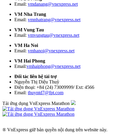
Email:
vmdanang@vnexpress.net
VM Nha Trang
Email:
vmnhatrang@vnexpress.net
VM Vung Tau
Email:
vmvungtau@vnexpress.net
VM Ha Noi
Email:
vmhanoi@vnexpress.net
VM Hai Phong
Email:
vmhaiphong@vnexpress.net
Đối tác liên hệ tài trợ
Nguyễn Thị Diệu Thuỳ
Điện thoại: +84 (24) 73009999/ Ext: 4566
Email:
thuyntd7@fpt.com
Tải ứng dụng VnExpress Marathon
® VnExpress giữ bản quyền nội dung trên website này.