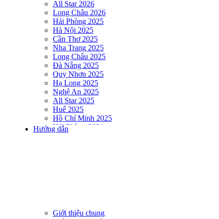
All Star 2026
Long Châu 2026
Hải Phòng 2025
Hà Nội 2025
Cần Thơ 2025
Nha Trang 2025
Long Châu 2025
Đà Nẵng 2025
Quy Nhơn 2025
Hạ Long 2025
Nghệ An 2025
All Star 2025
Huế 2025
Hồ Chí Minh 2025
Hải Phòng 2024
Hướng dẫn
DNSE AQUAMAN VIETNAM 2024
Hà Nội 2024
Hạ Long 2024
Nha Trang 2024
Đà Nẵng 2024
Quy Nhơn 2024
Huế 2024
Hồ Chí Minh 2024
Hải Phòng 2023
Giới thiệu chung
DNSE AQUAMAN VIETNAM 2023