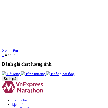
Thành tích
90839 | 42km
3:25:10
Pace trung bình: 4:51
Thành tích
90581 | 42km
3:13:42
Pace trung bình: 4:35
Xem thêm
1
409 Trang
Đánh giá chất lượng ảnh
Hài lòng
Bình thường
Không hài lòng
Đánh giá
Trang chủ
Lịch trình