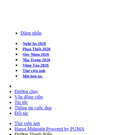
Đăng nhập
Nghệ An 2026
Phan Thiết 2026
Quy Nhơn 2026
Nha Trang 2026
Vũng Tàu 2026
Thư viện ảnh
Mời hợp tác
Đường chạy
Vận động viên
Tin tức
Thông tin cuộc đua
Đối tác
Thư viện ảnh
Hanoi Midnight Powered by PUMA
Đường Thanh Niên