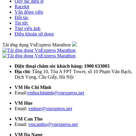
Quy tắc điều lệ
Racekit
Vận động viên
Đối tác
Tin tức
Thư viện ảnh
Điều khoản sử dụng
Tải ứng dụng VnExpress Marathon
Điện thoại chăm sóc khách hàng: 1900 633003
Địa chỉ:
Tầng 10, Tòa A FPT Tower, số 10 Phạm Văn Bạch,
Dịch Vọng, Cầu Giấy, Hà Nội
VM Ho Chi Minh
Email:
vmhochiminh@vnexpress.net
VM Hue
Email:
vmhue@vnexpress.net
VM Can Tho
Email:
vmcantho@vnexpress.net
VM Da Nang