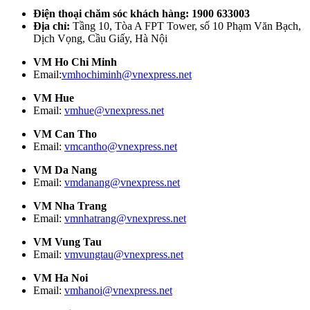
Điện thoại chăm sóc khách hàng: 1900 633003
Địa chỉ:
Tầng 10, Tòa A FPT Tower, số 10 Phạm Văn Bạch,
Dịch Vọng, Cầu Giấy, Hà Nội
VM Ho Chi Minh
Email:
vmhochiminh@vnexpress.net
VM Hue
Email:
vmhue@vnexpress.net
VM Can Tho
Email:
vmcantho@vnexpress.net
VM Da Nang
Email:
vmdanang@vnexpress.net
VM Nha Trang
Email:
vmnhatrang@vnexpress.net
VM Vung Tau
Email:
vmvungtau@vnexpress.net
VM Ha Noi
Email:
vmhanoi@vnexpress.net