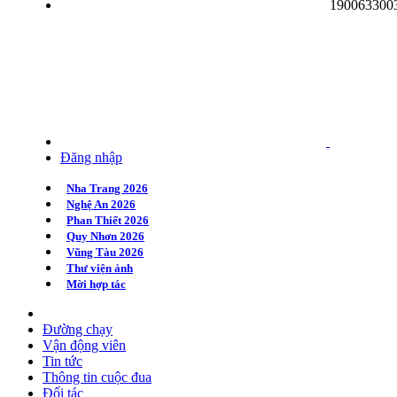
190063300
Quy Nhơn 2020
Huế 2020
Hà Nội 2020
Đăng nhập
Nha Trang 2026
Nghệ An 2026
Phan Thiết 2026
Quy Nhơn 2026
Vũng Tàu 2026
Thư viện ảnh
Mời hợp tác
Đường chạy
Vận động viên
Tin tức
Thông tin cuộc đua
Đối tác