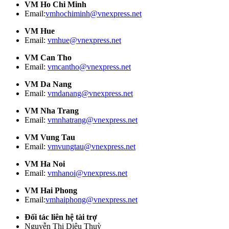
VM Ho Chi Minh
Email:
vmhochiminh@vnexpress.net
VM Hue
Email:
vmhue@vnexpress.net
VM Can Tho
Email:
vmcantho@vnexpress.net
VM Da Nang
Email:
vmdanang@vnexpress.net
VM Nha Trang
Email:
vmnhatrang@vnexpress.net
VM Vung Tau
Email:
vmvungtau@vnexpress.net
VM Ha Noi
Email:
vmhanoi@vnexpress.net
VM Hai Phong
Email:
vmhaiphong@vnexpress.net
Đối tác liên hệ tài trợ
Nguyễn Thị Diệu Thuỳ