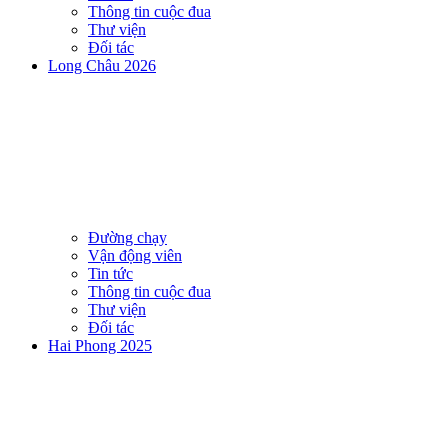
Thông tin cuộc đua
Thư viện
Đối tác
Long Châu 2026
Đường chạy
Vận động viên
Tin tức
Thông tin cuộc đua
Thư viện
Đối tác
Hai Phong 2025