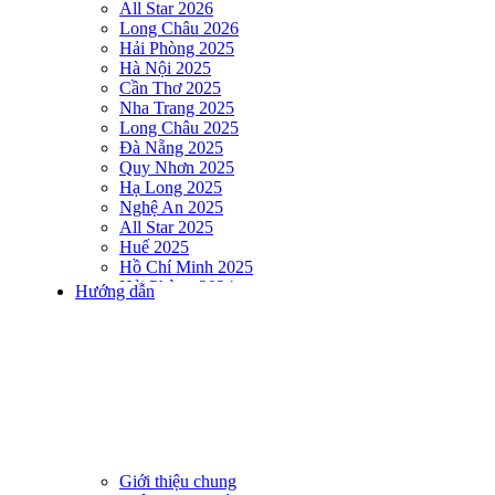
All Star 2026
Long Châu 2026
Hải Phòng 2025
Hà Nội 2025
Cần Thơ 2025
Nha Trang 2025
Long Châu 2025
Đà Nẵng 2025
Quy Nhơn 2025
Hạ Long 2025
Nghệ An 2025
All Star 2025
Huế 2025
Hồ Chí Minh 2025
Hải Phòng 2024
Hướng dẫn
DNSE AQUAMAN VIETNAM 2024
Hà Nội 2024
Hạ Long 2024
Nha Trang 2024
Đà Nẵng 2024
Quy Nhơn 2024
Huế 2024
Hồ Chí Minh 2024
Hải Phòng 2023
Giới thiệu chung
DNSE AQUAMAN VIETNAM 2023