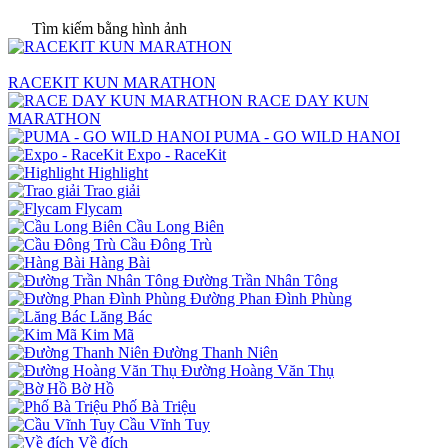
Tìm kiếm bằng hình ảnh
RACEKIT KUN MARATHON
RACE DAY KUN
MARATHON
PUMA - GO WILD HANOI
Expo - RaceKit
Highlight
Trao giải
Flycam
Cầu Long Biên
Cầu Đông Trù
Hàng Bài
Đường Trần Nhân Tông
Đường Phan Đình Phùng
Lăng Bác
Kim Mã
Đường Thanh Niên
Đường Hoàng Văn Thụ
Bờ Hồ
Phố Bà Triệu
Cầu Vĩnh Tuy
Về đích