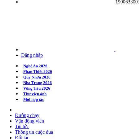
190063300
Quy Nhơn 2020
Huế 2020
Hà Nội 2020
Đăng nhập
Nghệ An 2026
Phan Thiết 2026
Quy Nhơn 2026
Nha Trang 2026
Vũng Tàu 2026
Thư viện ảnh
Mời hợp tác
Đường chạy
Vận động viên
Tin tức
Thông tin cuộc đua
Đối tác